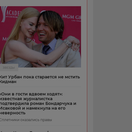
ЗВЕЗДЫ
Кит Урбан пока старается не мстить
Кидман
«Они в гости вдвоем ходят»:
известная журналистка
подтвердила роман Бондарчука и
Исаковой и намекнула на его
неверность
Сплетники оказались правы