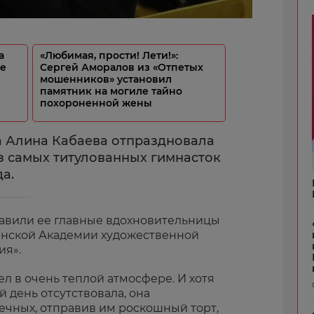
а
«Любимая, прости! Лети!»:
ке
Сергей Аморалов из «Отпетых
мошенников» установил
памятник на могиле тайно
похороненной жены
 Алина Кабаева отпраздновала
з самых титулованных гимнасток
а.
авили ее главные вдохновительницы
нской Академии художественной
ия».
л в очень теплой атмосфере. И хотя
 день отсутствовала, она
ечных, отправив им роскошный торт,