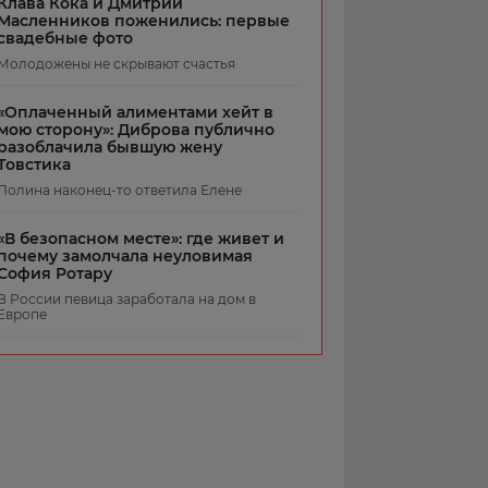
Клава Кока и Дмитрий
Масленников поженились: первые
свадебные фото
Молодожены не скрывают счастья
«Оплаченный алиментами хейт в
мою сторону»: Диброва публично
разоблачила бывшую жену
Товстика
Полина наконец-то ответила Елене
«В безопасном месте»: где живет и
почему замолчала неуловимая
София Ротару
В России певица заработала на дом в
Европе