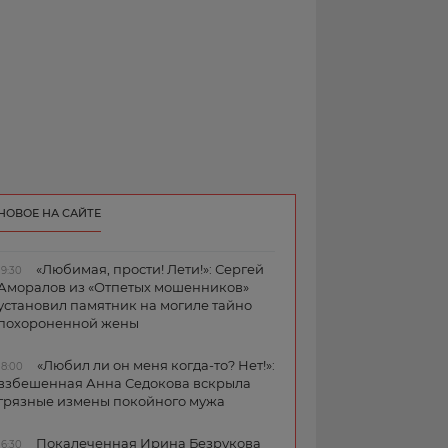
НОВОЕ НА САЙТЕ
«Любимая, прости! Лети!»: Сергей
19:30
Аморалов из «Отпетых мошенников»
установил памятник на могиле тайно
похороненной жены
«Любил ли он меня когда-то? Нет!»:
18:00
взбешенная Анна Седокова вскрыла
грязные измены покойного мужа
Покалеченная Ирина Безрукова
16:30