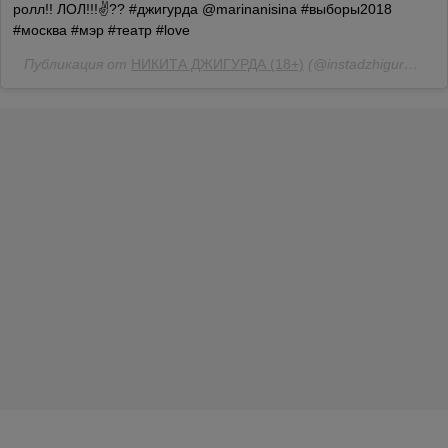
ролл!! ЛОЛ!!!✌️?? #джигурда @marinanisina #выборы2018
#москва #мэр #театр #love
Публикация от
НИКИТА ДЖИГУРДА (18+)
(@instadzhigurda)
15