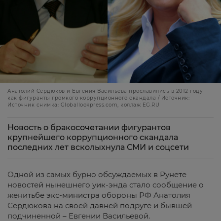
Анатолий Сердюков и Евгения Васильева прославились в 2012 году
как фигуранты громкого коррупционного скандала / Источник:
Источник снимка: Globallookpress.com, коллаж EG.RU
Новость о бракосочетании фигурантов
крупнейшего коррупционного скандала
последних лет всколыхнула СМИ и соцсети
Одной из самых бурно обсуждаемых в Рунете
новостей нынешнего уик-энда стало сообщение о
женитьбе экс-министра обороны РФ Анатолия
Сердюкова на своей давней подруге и бывшей
подчиненной – Евгении Васильевой.