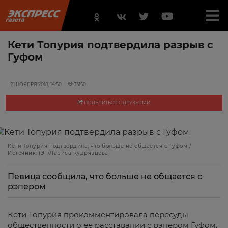
Кети Топурия подтвердила разрыв с
Гуфом
21 НОЯБРЯ 2018, 14:50
33150
ПОДЕЛИТЬСЯ С ДРУЗЬЯМИ
Кети Топурия подтвердила, что больше не общается с Гуфом /
Источник: (ЭГ/Лариса Кудрявцева)
Певица сообщила, что больше не общается с
рэпером
Кети Топурия прокомментировала пересуды
общественности о ее расставании с рэпером Гуфом.