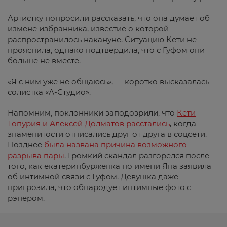
Артистку попросили рассказать, что она думает об
измене избранника, известие о которой
распространилось накануне. Ситуацию Кети не
прояснила, однако подтвердила, что с Гуфом они
больше не вместе.
«Я с ним уже не общаюсь», — коротко высказалась
солистка «А-Студио».
Напомним, поклонники заподозрили, что
Кети
Топурия и Алексей Долматов расстались
, когда
знаменитости отписались друг от друга в соцсети.
Позднее
была названа причина возможного
разрыва пары
. Громкий скандал разгорелся после
того, как екатеринбурженка по имени Яна заявила
об интимной связи с Гуфом. Девушка даже
пригрозила, что обнародует интимные фото с
рэпером.