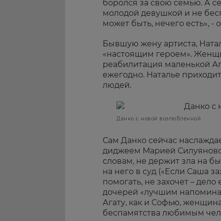
боролся за свою семью. А се
молодой девушкой и не бесп
может быть, нечего есть», -
Бывшую жену артиста, Ната
«настоящим героем». Женщи
реабилитация маленькой Аг
ежегодно. Наталье приходи
людей.
Данко с новой возлюбленной
Сам Данко сейчас наслажда
диджеем Марией Силуяновой
словам, не держит зла на б
на него в суд («Если Саша з
помогать, не захочет – дело
дочерей «лучшим напомина
Агату, как и Софью, женщина
беспамятства любимым челов