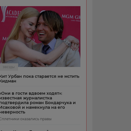
ЗВЕЗДЫ
Кит Урбан пока старается не мстить
Кидман
«Они в гости вдвоем ходят»:
известная журналистка
подтвердила роман Бондарчука и
Исаковой и намекнула на его
неверность
Сплетники оказались правы