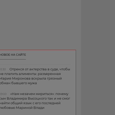
НОВОЕ НА САЙТЕ
Отрекся от актерства в суде, чтобы
10:30
не платить алименты: разъяренная
Мария Миронова вскрыла грязный
обман бывшего мужа
«Нам незачем мириться»: почему
09:00
сын Владимира Высоцкого так и не смог
найти общий язык с его последней
любовью Мариной Влади