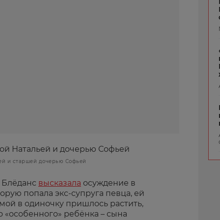
ей и старшей дочерью Софьей
а Блёданс
высказала
осуждение в
торую попала экс-супруга певца, ей
мой в одиночку пришлось растить,
о «особенного» ребёнка – сына