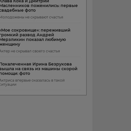
Клава Кока и Дмитрий
Масленников поженились: первые
свадебные фото
Молодожены не скрывают счастья
«Мое сокровище»: переживший
громкий развод Андрей
Мерзликин показал любимую
женщину
Актер не скрывал своего счастья
Покалеченная Ирина Безрукова
вышла на связь из машины скорой
помощи: фото
Актриса впервые оказалась в такой
ситуации