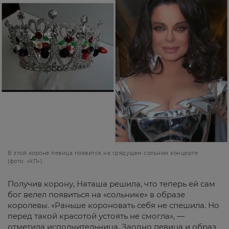
В этой короне певица появится на грядущем сольном концерте
(фото: «КП»)
Получив корону, Наташа решила, что теперь ей сам
бог велел появиться на «сольнике» в образе
королевы. «Раньше короновать себя не спешила. Но
перед такой красотой устоять не смогла», —
отметила исполнительница. Заодно певица и образ