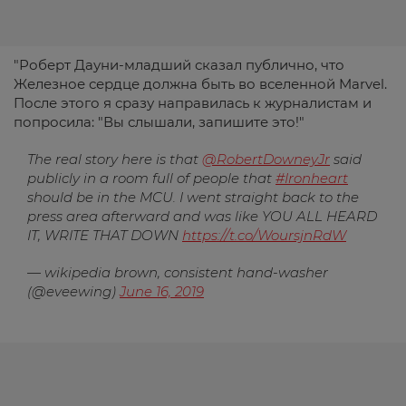
"Роберт Дауни-младший сказал публично, что
Железное сердце должна быть во вселенной Marvel.
После этого я сразу направилась к журналистам и
попросила: "Вы слышали, запишите это!"
The real story here is that
@RobertDowneyJr
said
publicly in a room full of people that
#Ironheart
should be in the MCU. I went straight back to the
press area afterward and was like YOU ALL HEARD
IT, WRITE THAT DOWN
https://t.co/WoursjnRdW
— wikipedia brown, consistent hand-washer
(@eveewing)
June 16, 2019