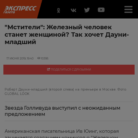
"Мстители": Железный человек
станет женщиной? Так хочет Дауни-
младший
17 ИЮНЯ 2019, 19:40
10395
ПОДЕЛИТЬСЯ С ДРУЗЬЯМИ
Роберт Дауни-младший (второй слева) на премьере в Москве. Фото:
GLOBAL LOOK
Звезда Голливуда выступил с неожиданным
предложением
Американская писательница Ив Юинг, которая
занимается созданием комиксов о "Железном