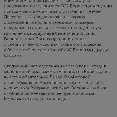
вниманием одноклассниц — ведь его уже
показывали по телевизору. В 12 Борис стал ведущим
программы «Там-там новости» вместе с Олесей
Лосевой — не так давно звезды экрана
обменивались ностальгическими снимками
и шутками в социальных сетях, что подтолкнуло
зрителей к выводу: пара была очень близка.
Впрочем, сама Лосева предположения
о романтических чувствах туманно опровергла
в беседе с «Экспресс газетой»: «С Борей мы друзья
юности».
Следующий шаг, сделанный через 5 лет, — студия
молодежной программы «Башня», где Борис рулил
вместе с обаятельной Лизой Олиферовой —
ее возмужавший Корчевников спустя годы тоже
назовет своей первой любовью. Впрочем, то была
влюбленность — настоящее чувство Бориса
Корчевникова ждало впереди.