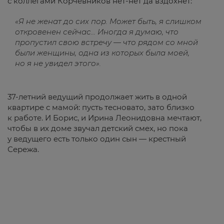
с коллегами Корчевников нет-нет да вздохнет:
«Я не женат до сих пор. Может быть, я слишком
откровенен сейчас... Иногда я думаю, что
пропустил свою встречу — что рядом со мной
были женщины, одна из которых была моей,
но я не увидел этого».
37-летний ведущий продолжает жить в одной
квартире с мамой: пусть тесновато, зато близко
к работе. И Борис, и Ирина Леонидовна мечтают,
чтобы в их доме звучал детский смех, но пока
у ведущего есть только один сын — крестный
Сережа.