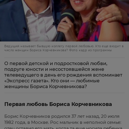
Ведущий называет бывшую коллегу первой любовью. Кто еще входит в
число женщин Бориса Корчевникова? Фото: кадр из программы
О первой детской и подростковой любви,
подруге юности и несостоявшейся жене
телеведущего в день его рождения вспоминает
«Экспресс газета». Кто они — любимые
женщины Бориса Корчевникова?
Первая любовь Бориса Корчевникова
Борис Корчевников родился 37 лет назад, 20 июля
1982 года, в Москве. Рос мальчик в неполной семье:
отец оставил его мать, когда та еще носила ребенка