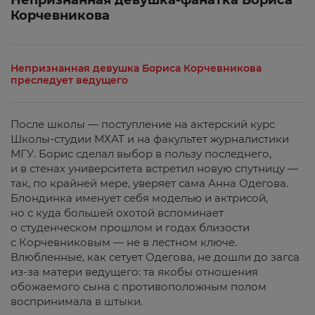
Корчевникова
Непризнанная девушка Бориса Корчевникова
преследует ведущего
После школы — поступление на актерский курс
Школы-студии МХАТ и на факультет журналистики
МГУ. Борис сделал выбор в пользу последнего,
и в стенах университета встретил новую спутницу —
так, по крайней мере, уверяет сама Анна Одегова.
Блондинка именует себя моделью и актрисой,
но с куда большей охотой вспоминает
о студенческом прошлом и годах близости
с Корчевниковым — не в лестном ключе.
Влюбленные, как сетует Одегова, не дошли до загса
из-за матери ведущего: та якобы отношения
обожаемого сына с противоположным полом
воспринимала в штыки.