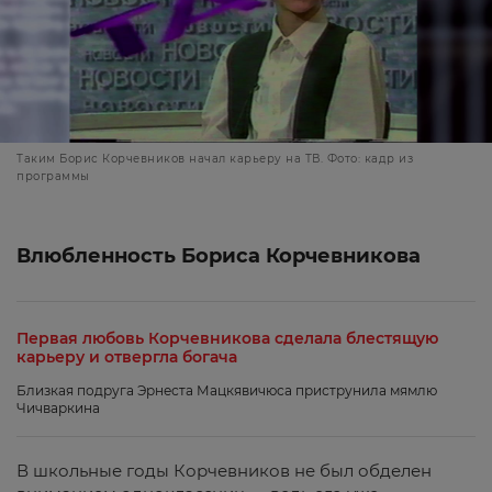
Таким Борис Корчевников начал карьеру на ТВ. Фото: кадр из
программы
Влюбленность Бориса Корчевникова
Первая любовь Корчевникова сделала блестящую
карьеру и отвергла богача
Близкая подруга Эрнеста Мацкявичюса приструнила мямлю
Чичваркина
В школьные годы Корчевников не был обделен