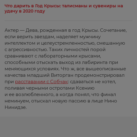
Что дарить в Год Крысы: талисманы и сувениры на
удачу в 2020 году
Актер — Дева, рожденная в год Крысы. Сочетание,
если верить звездам, наделяет мужчину
интеллектом и целеустремленностью, смешанную
с агрессивностью. Таких личностей порой
сравнивают с лабораторными крысами,
способными отыскать выход из лабиринта при
меняющихся условиях. Что ж, все вышеописанные
качества младший Виторган продемонстрировал
при
расставании с Собчак
: сдаваться не хотел,
поливая черными остротами Ксению
и ее возлюбленного, а когда понял, что финал
неминуем, отыскал новую пассию в лице Нино
Нинидзе.