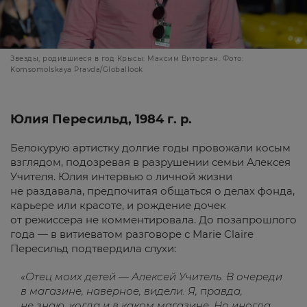
Звезды, родившиеся в год Крысы: Максим Виторган. Фото:
Komsomolskaya Pravda/Globallook
Юлия Пересильд, 1984 г. р.
Белокурую артистку долгие годы провожали косым
взглядом, подозревая в разрушении семьи Алексея
Учителя. Юлия интервью о личной жизни
не раздавала, предпочитая общаться о делах фонда,
карьере или красоте, и рождение дочек
от режиссера не комментировала. До позапрошлого
года — в витиеватом разговоре с Marie Claire
Пересильд подтвердила слухи:
«Отец моих детей — Алексей Учитель. В очереди
в магазине, наверное, видели. Я, правда,
не знаю, когда и в каком магазине. Но иногда