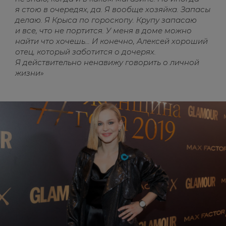
я стою в очередях, да. Я вообще хозяйка. Запасы
делаю. Я Крыса по гороскопу. Крупу запасаю
и все, что не портится. У меня в доме можно
найти что хочешь... И конечно, Алексей хороший
отец, который заботится о дочерях.
Я действительно ненавижу говорить о личной
жизни»