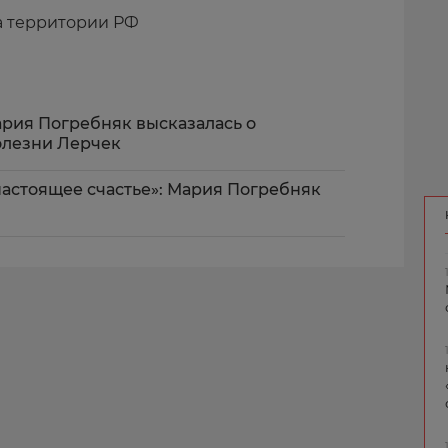
а территории РФ
Мария Погребняк высказалась о
олезни Лерчек
настоящее счастье»: Мария Погребняк