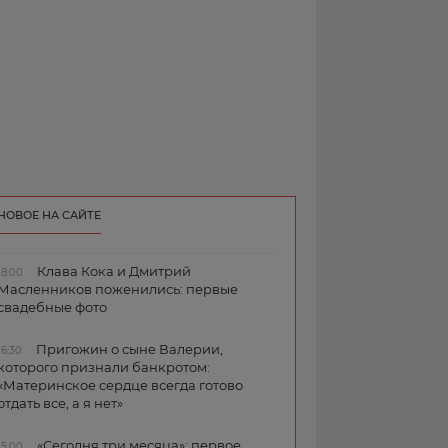
НОВОЕ НА САЙТЕ
Клава Кока и Дмитрий
18:00
Масленников поженились: первые
свадебные фото
Пригожин о сыне Валерии,
16:30
которого признали банкротом:
«Материнское сердце всегда готово
отдать все, а я нет»
«Сегодня три месяца»: первое
15:00