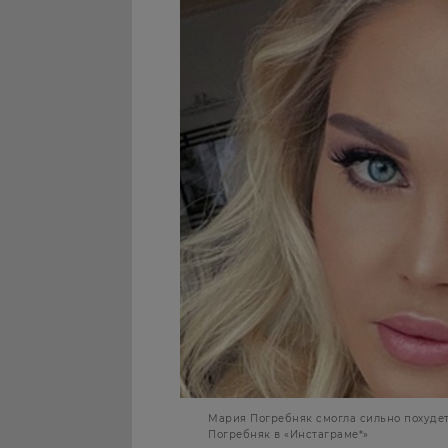
Мария Погребняк смогла сильно похудет
Погребняк в «Инстаграме*»