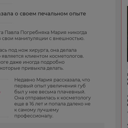
зала о своем печальном опыте
та Павла Погребняка Мария никогда
в свои манипуляции с внешностью.
сь под нож хирурга, она делала
о является клиентом косметологов.
оге даже иногда подробно
 которые привыкла делать.
Недавно Мария рассказала, что
первый опыт увеличения губ
был у нее весьма плачевный.
е
Она отправилась к косметологу
еще в 16 лет и попала далеко не
к самому лучшему
профессионалу.