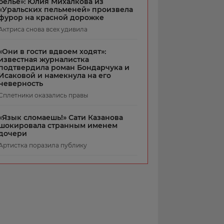
белье»: Юлия Михалкова из
«Уральских пельменей» произвела
фурор на красной дорожке
Актриса снова всех удивила
«Они в гости вдвоем ходят»:
известная журналистка
подтвердила роман Бондарчука и
Исаковой и намекнула на его
неверность
Сплетники оказались правы
«Язык сломаешь!» Сати Казанова
шокировала странным именем
дочери
Артистка поразила публику