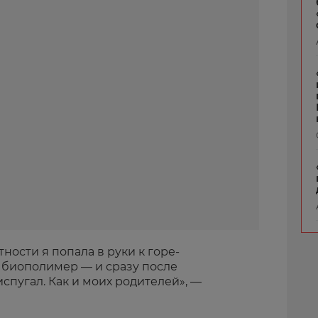
ности я попала в руки к горе-
а биополимер — и сразу после
спугал. Как и моих родителей», —