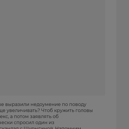
же выразили недоумение по поводу
ще увеличивать? Чтоб кружить головы
кс, а потом заявлять об
ески спросил один из
 скандал с Шурыгиной. Напомним,