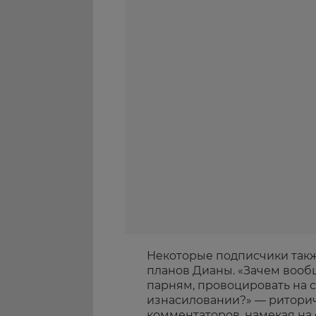
Некоторые подписчики так
планов Дианы. «Зачем вооб
парням, провоцировать на се
изнасиловании?» — риторич
комментаторов, намекая на