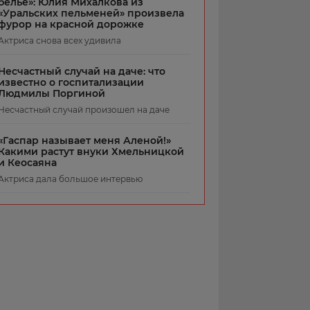
белье»: Юлия Михалкова из
«Уральских пельменей» произвела
фурор на красной дорожке
Актриса снова всех удивила
Несчастный случай на даче: что
известно о госпитализации
Людмилы Поргиной
Несчастный случай произошел на даче
«Гаспар называет меня Аленой!»
Какими растут внуки Хмельницкой
и Кеосаяна
Актриса дала большое интервью