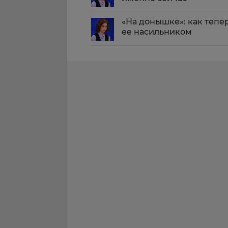
«На донышке»: как тепе
ее насильником