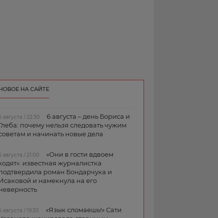
НОВОЕ НА САЙТЕ
6 августа – день Бориса и
5 августа / 22:30
Глеба: почему нельзя следовать чужим
советам и начинать новые дела
«Они в гости вдвоем
5 августа / 21:00
ходят»: известная журналистка
подтвердила роман Бондарчука и
Исаковой и намекнула на его
неверность
«Язык сломаешь!» Сати
5 августа / 19:30