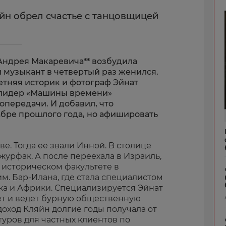
йн обрел счастье с танцовщицей
Андрея Макаревича** возбудила
ий музыкант в четвертый раз женился.
етняя историк и фотограф Эйнат
м лидер «Машины времени»
опередачи. И добавил, что
абре прошлого года, но афишировать
е. Тогда ее звали Инной. В столице
урфак. А после переехала в Израиль,
 историческом факультете в
. Бар-Илана, где стала специалистом
ка и Африки. Специализируется Эйнат
ает и ведет бурную общественную
доход Кляйн долгие годы получала от
уров для частных клиентов по