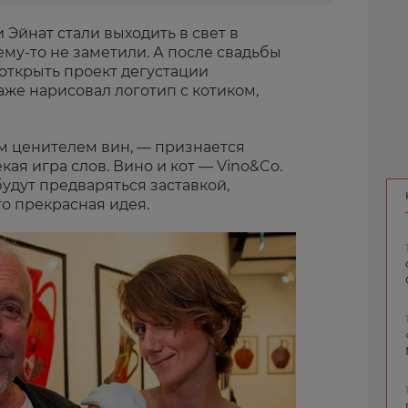
Эйнат стали выходить в свет в
ему-то не заметили. А после свадьбы
ткрыть проект дегустации
аже нарисовал логотип с котиком,
м ценителем вин, — признается
екая игра слов. Вино и кот — Vino&Co.
удут предваряться заставкой,
то прекрасная идея.