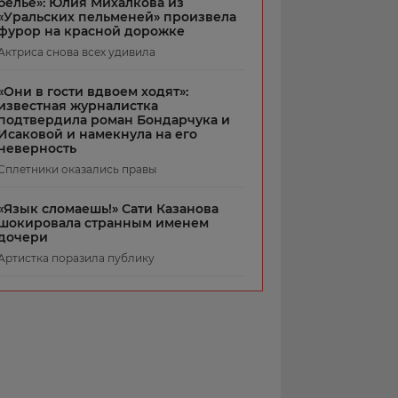
белье»: Юлия Михалкова из
«Уральских пельменей» произвела
фурор на красной дорожке
Актриса снова всех удивила
«Они в гости вдвоем ходят»:
известная журналистка
подтвердила роман Бондарчука и
Исаковой и намекнула на его
неверность
Сплетники оказались правы
«Язык сломаешь!» Сати Казанова
шокировала странным именем
дочери
Артистка поразила публику