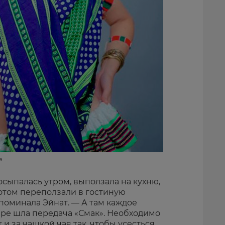
а
сыпалась утром, выползала на кухню,
потом переползали в гостиную
поминала Эйнат. — А там каждое
фире шла передача «Смак». Необходимо
 и за чашкой чая так, чтобы усесться