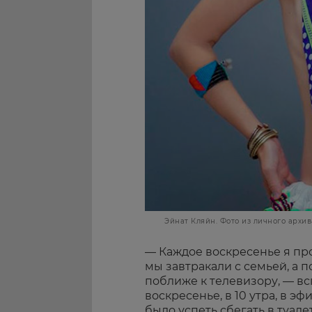
Эйнат Кляйн. Фото из личного архив
— Каждое воскресенье я про
мы завтракали с семьей, а 
поближе к телевизору, — вс
воскресенье, в 10 утра, в э
было успеть сбегать в туалет