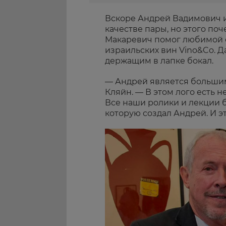
Вскоре Андрей Вадимович и 
качестве пары, но этого поч
Макаревич помог любимой о
израильских вин Vino&Co. Д
держащим в лапке бокал.
— Андрей является больши
Кляйн. — В этом лого есть н
Все наши ролики и лекции б
которую создал Андрей. И э