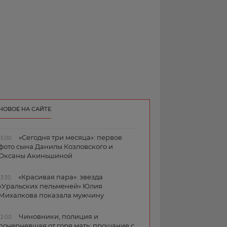
НОВОЕ НА САЙТЕ
«Сегодня три месяца»: первое
15:00
фото сына Данилы Козловского и
Оксаны Акиньшиной
«Красивая пара»: звезда
13:30
«Уральских пельменей» Юлия
Михалкова показала мужчину
Чиновники, полиция и
12:00
почерневшая от горя мать: прощание с