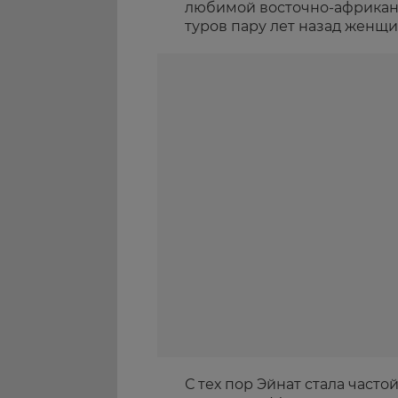
любимой восточно-африканс
туров пару лет назад женщ
С тех пор Эйнат стала часто