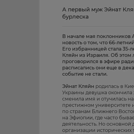
А первый муж Эйнат Кля
бурлеска
В начале мая поклонников 
новость о том, что 66-летн
Его избранницей стала 35-л
Кляйн из Израиля. Об это
проговорился в эфире ради
расписались они еще в дек
событие не стали.
Эйнат Кляйн
родилась в Киев
Украины девушка окончила ж
сменила имя и отучилась на
престижном университете им
по странам Ближнего Восто
на Эфиопии, где часто быв
деятельность. Но основной 
организации исторических т