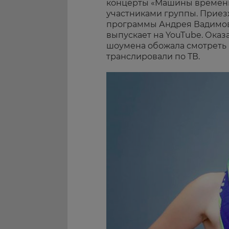
концерты «Машины времени
участниками группы. Приез
программы Андрея Вадимов
выпускает на YouTube. Оказ
шоумена обожала смотреть «
транслировали по ТВ.