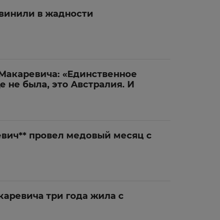
винили в жадности
Макаревича: «Единственное
е не была, это Австралия. И
вич** провел медовый месяц с
каревича три года жила с