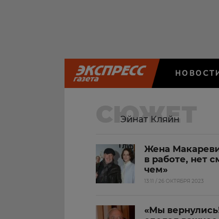
НОВОСТ
СЮЖЕТ
Эйнат Кляйн
Жена Макареви
в работе, нет 
чем»
13:11 / 26 ОКТЯБРЯ 2023
«Мы вернулись!