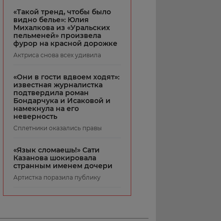
«Такой тренд, чтобы было
видно белье»: Юлия
Михалкова из «Уральских
пельменей» произвела
фурор на красной дорожке
Актриса снова всех удивила
«Они в гости вдвоем ходят»:
известная журналистка
подтвердила роман
Бондарчука и Исаковой и
намекнула на его
неверность
Сплетники оказались правы
«Язык сломаешь!» Сати
Казанова шокировала
странным именем дочери
Артистка поразила публику