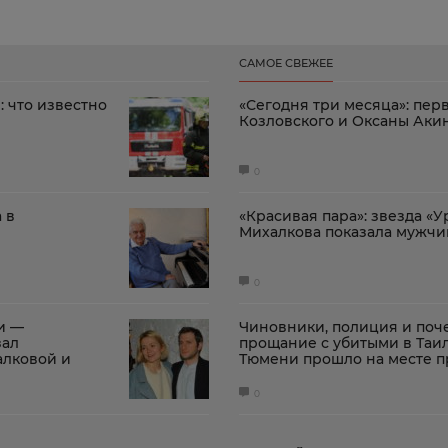
САМОЕ СВЕЖЕЕ
: что известно
«Сегодня три месяца»: пер
Козловского и Оксаны Ак
0
 в
«Красивая пара»: звезда «
Михалкова показала мужчи
0
и —
Чиновники, полиция и поче
зал
прощание с убитыми в Таил
алковой и
Тюмени прошло на месте п
0