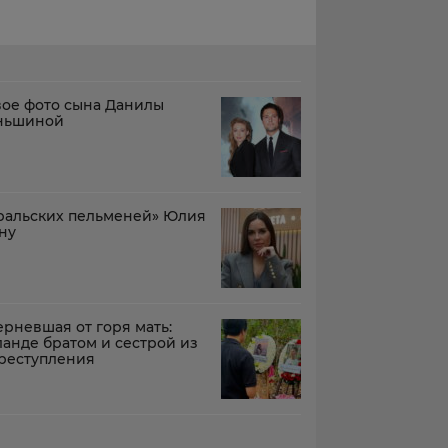
вое фото сына Данилы
иньшиной
Уральских пельменей» Юлия
ну
рневшая от горя мать:
анде братом и сестрой из
реступления