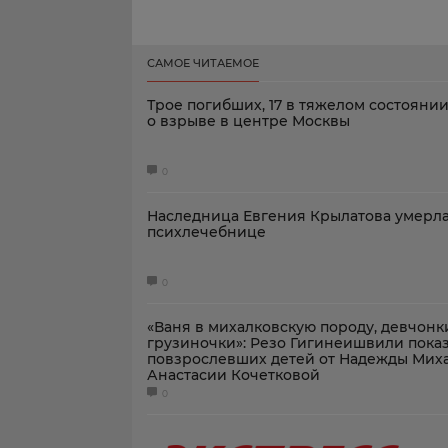
САМОЕ ЧИТАЕМОЕ
Трое погибших, 17 в тяжелом состоянии
о взрыве в центре Москвы
0
Наследница Евгения Крылатова умерла
психлечебнице
0
«Ваня в михалковскую породу, девчонк
грузиночки»: Резо Гигинеишвили пока
повзрослевших детей от Надежды Мих
Анастасии Кочетковой
0