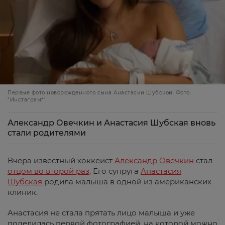
Первые фото новорожденного сына Анастасии Шубской. Фото:
"Инстаграм*"
Александр Овечкин и Анастасия Шубская вновь
стали родителями
Вчера известный хоккеист
Александр Овечкин
стал
отцом во второй раз
. Его супруга
Анастасия
Шубская
родила малыша в одной из американских
клиник.
Анастасия не стала прятать лицо малыша и уже
поделилась первой фотографией, на которой можно