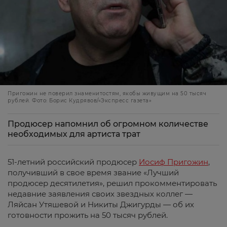
Пригожин не поверил знаменитостям, якобы живущим на 50 тысяч
рублей. Фото: Борис Кудрявов/«Экспресс газета»
Продюсер напомнил об огромном количестве
необходимых для артиста трат
51-летний российский продюсер
Иосиф Пригожин
,
получивший в свое время звание «Лучший
продюсер десятилетия», решил прокомментировать
недавние заявления своих звездных коллег —
Ляйсан Утяшевой и Никиты Джигурды — об их
готовности прожить на 50 тысяч рублей.