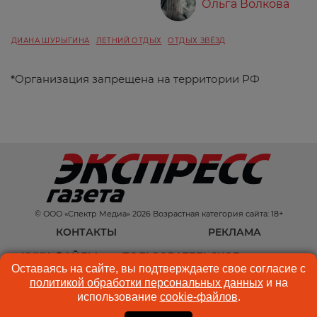
Ольга Волкова
ДИАНА ШУРЫГИНА
ЛЕТНИЙ ОТДЫХ
ОТДЫХ ЗВЁЗД
*
Организация запрещена на территории РФ
© ООО «Спектр Медиа» 2026 Возрастная категория сайта: 18+
КОНТАКТЫ
РЕКЛАМА
КУКИ-ФАЙЛЫ
ПОЛЬЗОВАТЕЛЬСКОЕ
Оставаясь на сайте, вы подтверждаете свое согласие с
СОГЛАШЕНИЕ
политикой обработки персональных данных
и на
использование
cookie-файлов
.