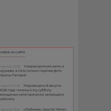
НОВОЕ НА САЙТЕ
Ультракороткий шелк и
7 августа / 22:30
кружева: в Сеть попало горячее фото
Ирины Пеговой
Марьев день 8 августа
7 августа / 21:00
2026 года: почему в эту субботу
женщинам категорически запрещено
работать
«Любимая, прости! Лети!»:
7 августа / 19:30