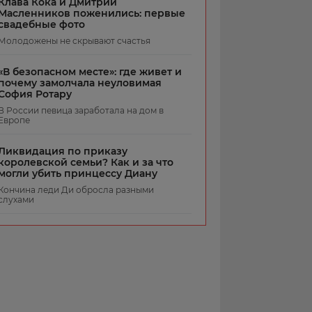
Клава Кока и Дмитрий
Масленников поженились: первые
свадебные фото
Молодожены не скрывают счастья
«В безопасном месте»: где живет и
почему замолчала неуловимая
София Ротару
В России певица заработала на дом в
Европе
Ликвидация по приказу
королевской семьи? Как и за что
могли убить принцессу Диану
Кончина леди Ди обросла разными
слухами