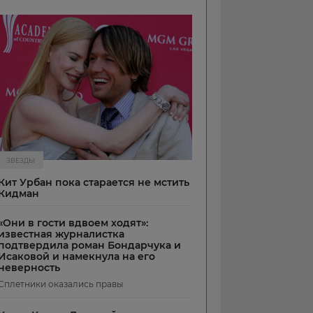
ЗВЕЗДЫ
Кит Урбан пока старается не мстить
Кидман
«Они в гости вдвоем ходят»:
известная журналистка
подтвердила роман Бондарчука и
Исаковой и намекнула на его
неверность
Сплетники оказались правы