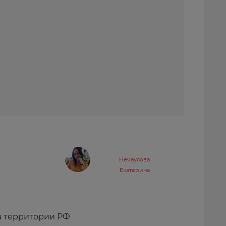
Нечаусова
Екатерина
а территории РФ