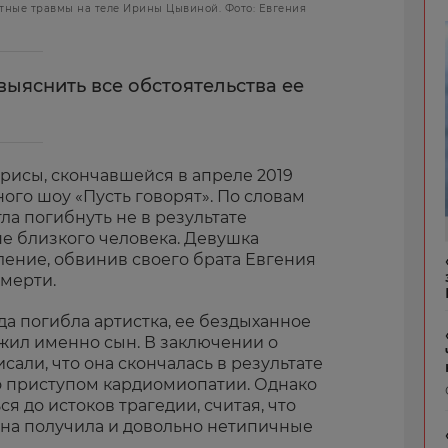
тные травмы на теле Ирины Цывиной. Фото: Евгения
выяснить все обстоятельства ее
рисы, скончавшейся в апреле 2019
ного шоу «Пусть говорят». По словам
ла погибнуть не в результате
ине близкого человека. Девушка
ление, обвинив своего брата Евгения
смерти.
да погибла артистка, ее бездыханное
ил именно сын. В заключении о
сали, что она
скончалась в результате
о приступом кардиомиопатии. Однако
я до истоков трагедии, считая, что
на получила и довольно нетипичные