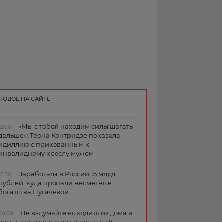
НОВОЕ НА САЙТЕ
«Мы с тобой находим силы шагать
12:00
дальше»: Теона Контридзе показала
идиллию с прикованным к
инвалидному креслу мужем
Заработала в России 15 млрд
10:30
рублей: куда пропали несметные
богатства Пугачевой
Не вздумайте выходить из дома в
00:00
дождь: чего еще стоит опасаться 9