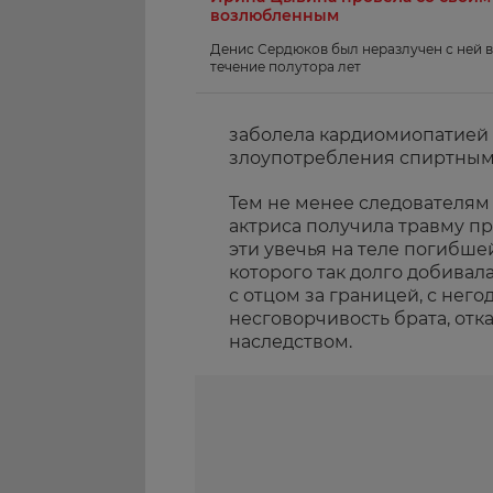
возлюбленным
Денис Сердюков был неразлучен с ней в
течение полутора лет
заболела кардиомиопатией 
злоупотребления спиртным
Тем не менее следователям
актриса получила травму п
эти увечья на теле погибш
которого так долго добивал
с отцом за границей, с нег
несговорчивость брата, от
наследством.