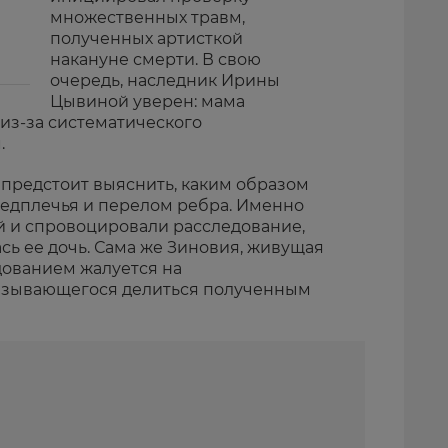
множественных травм,
полученных артисткой
накануне смерти. В свою
очередь, наследник Ирины
Цывиной
уверен: мама
из-за систематического
.
 предстоит выяснить, каким образом
редплечья и перелом ребра. Именно
ей и спровоцировали расследование,
ась ее дочь. Сама же Зиновия, живущая
одованием жалуется на
казывающегося делиться полученным