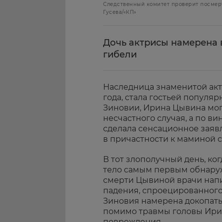
Следственный комитет проверит посмер
Гусева/«КП»
Дочь актрисы намерена 
гибели
Наследница знаменитой акт
года, стала гостьей популяр
Зиновии, Ирина
Цывина
мог
несчастного случая, а по в
сделала сенсационное заяв
в причастности к маминой 
В тот злополучный день, ког
тело самым первым обнаруж
смерти
Цывиной
врачи напи
падения, спроецированног
Зиновия намерена докопатьс
помимо травмы головы Ири
повреждения.