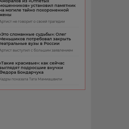
Аморалов из «Отпетых
мошенников» установил памятник
на могиле тайно похороненной
жены
Артист не говорит о своей трагедии
«Это сломанные судьбы»: Олег
Меньшиков потребовал закрыть
театральные вузы в России
Артист выступил с большим заявлением
«Такие красивые»: как сейчас
выглядят подросшие внучки
Федора Бондарчука
Кадры показала Тата Мамиашвили