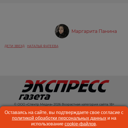
Маргарита Панина
ДЕТИ ЗВЕЗД
НАТАЛЬЯ ФАТЕЕВА
© ООО «Спектр Медиа» 2026 Возрастная категория сайта: 18+
КОНТАКТЫ
РЕКЛАМА
Оставаясь на сайте, вы подтверждаете свое согласие с
политикой обработки персональных данных
и на
КУКИ-ФАЙЛЫ
ПОЛЬЗОВАТЕЛЬСКОЕ
использование
cookie-файлов
.
СОГЛАШЕНИЕ