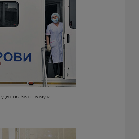
здит по Кыштыму и