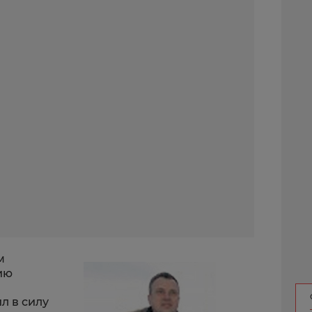
м
ию
ил в силу