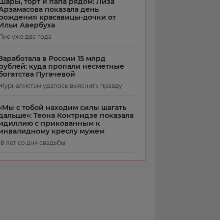
Шары, торт и папа рядом: Лиза
Арзамасова показала день
рождения красавицы-дочки от
Ильи Авербуха
Лие уже два года
Заработала в России 15 млрд
рублей: куда пропали несметные
богатства Пугачевой
Журналистам удалось выяснить правду
«Мы с тобой находим силы шагать
дальше»: Теона Контридзе показала
идиллию с прикованным к
инвалидному креслу мужем
18 лет со дня свадьбы