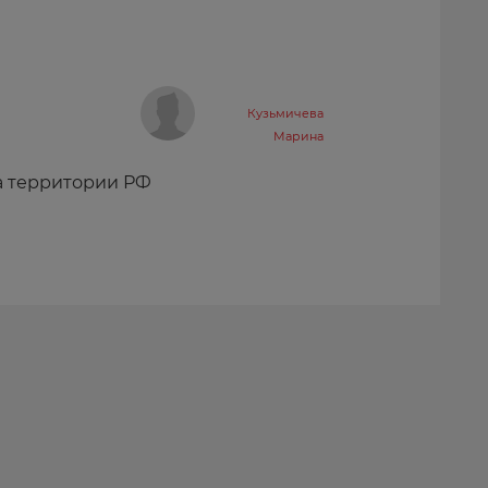
Кузьмичева
Марина
а территории РФ