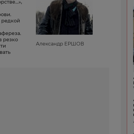
рстве…»,
рови.
с редкой
афереза.
в резко
Александр ЕРШОВ
сти
вать