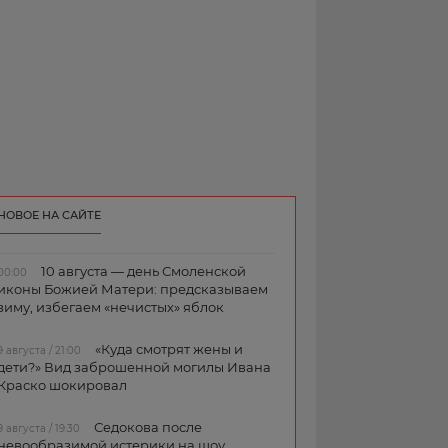
НОВОЕ НА САЙТЕ
10 августа — день Смоленской
00:00
иконы Божией Матери: предсказываем
зиму, избегаем «нечистых» яблок
«Куда смотрят жены и
9 августа / 21:00
дети?» Вид заброшенной могилы Ивана
Краско шокировал
Седокова после
9 августа / 19:30
невообразимой истерики на шоу