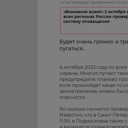
Сигнал передадут одновременно по ули
«Внимание всем!»: 2 октября 
всех регионах России прове
систему оповещения
Будет очень громко и тр
пугаться.
4 октября 2023 года по все
сирены. Многих пугают таки
предупредили: планово про
если произойдет какая-то с
землетрясение, можно было
опасности.
Во сколько начнется провер
Известно, что в Санкт-Петер
11.00, в Подмосковье также с
и включатся громкоговорите