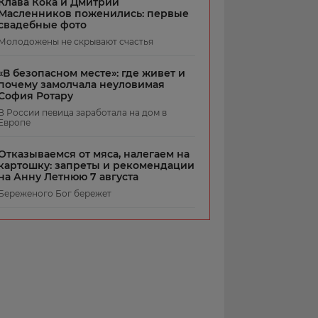
Клава Кока и Дмитрий
Масленников поженились: первые
свадебные фото
Молодожены не скрывают счастья
«В безопасном месте»: где живет и
почему замолчала неуловимая
София Ротару
В России певица заработала на дом в
Европе
Отказываемся от мяса, налегаем на
картошку: запреты и рекомендации
на Анну Летнюю 7 августа
Береженого Бог бережет