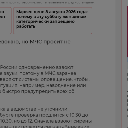
чным громкоговорителям, телеканалам и радиостанциям.
во
Марьев день 8 августа 2026 года:
рят
почему в эту субботу женщинам
категорически запрещено
работать
евожно, но МЧС просит не
й России одновременно взвоют
е звуки, поэтому в МЧС заранее
веряют системы оповещение, чтобы,
итуация, например, наводнение или
 быстро предупредить всех об
ка в ведомстве не уточнили.
бурге проверка продлится с 10.30 до
 10.30, но до 12. Сначала взвоют сирены
ли – так подается сигнал «Внимание