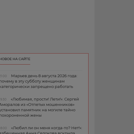
НОВОЕ НА САЙТЕ
Марьев день 8 августа 2026 года:
21:00
почему в эту субботу женщинам
категорически запрещено работать
«Любимая, прости! Лети!»: Сергей
19:30
Аморалов из «Отпетых мошенников»
установил памятник на могиле тайно
похороненной жены
«Любил ли он меня когда-то? Нет!»:
18:00
взбешенная Анна Седокова вскрыла