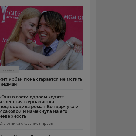
ЗВЕЗДЫ
Кит Урбан пока старается не мстить
Кидман
«Они в гости вдвоем ходят»:
известная журналистка
подтвердила роман Бондарчука и
Исаковой и намекнула на его
неверность
Сплетники оказались правы