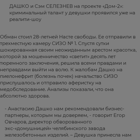
ДАШКО и Сэм СЕЛЕЗНЕВ на проекте «Дом-2»:
криминальный талант у девушки проявился уже на
реалити-шоу
Обман стоил 28-летней Насте свободы. Ее отправили в
трехместную камеру СИЗО № 1. Спустя сутки
шокированная своим неожиданным арестом красотка,
которой за мошенничество «светит» десять лет
тюремного заключения, решила всеми правдами и
неправдами выйти на волю. К жалобам Дашко на
пиелонефрит (болезнь почек) начальство СИЗО
прислушалось и отправило аферистку на
медобследование. Анализы показали, что она
абсолютно здорова.
- Анастасию Дашко нам рекомендовали бизнес-
партнеры, которым мы доверяем, - говорит Егор
Овчаров, директор обворованного
экс-«домушницей» челябинского завода
железобетонных изделий. – Девушка принесла нам