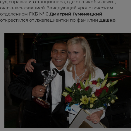
суд справка из станционера, где она якобы лежит,
оказалась фикцией. Заведующий урологическим
отделением ГКБ № 6
Дмитрий Гуменецкий
открестился от лжепациентки по фамилии
Дашко
.