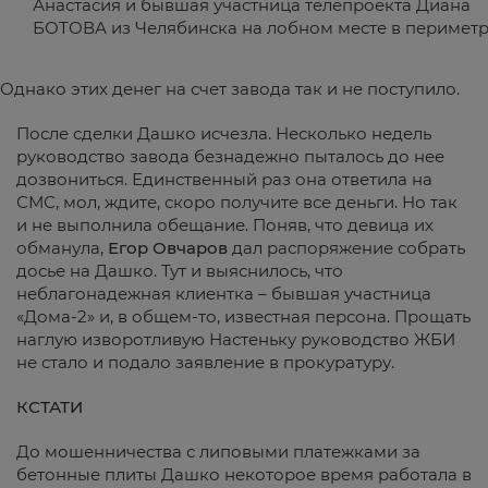
Анастасия и бывшая участница телепроекта Диана
БОТОВА из Челябинска на лобном месте в перимет
Однако этих денег на счет завода так и не поступило.
После сделки Дашко исчезла. Несколько недель
руководство завода безнадежно пыталось до нее
дозвониться. Единственный раз она ответила на
СМС, мол, ждите, скоро получите все деньги. Но так
и не выполнила обещание. Поняв, что девица их
обманула,
Егор Овчаров
дал распоряжение собрать
досье на Дашко. Тут и выяснилось, что
неблагонадежная клиентка – бывшая участница
«Дома-2» и, в общем-то, известная персона. Прощать
наглую изворотливую Настеньку руководство ЖБИ
не стало и подало заявление в прокуратуру.
КСТАТИ
До мошенничества с липовыми платежками за
бетонные плиты Дашко некоторое время работала в