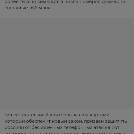
более тысячи сим-карт, а число номеров суммарно
составляет 6,6 млн».
Более тщательный контроль за сим-картами,
который обеспечит новый закон, призван защитить
россиян от бесконечных телефонных атак как от
спамеров, так и от мошенников, жертвами которых