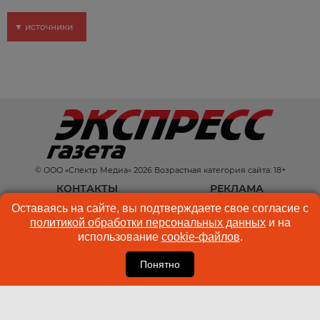
▼ источники
© ООО «Спектр Медиа» 2026 Возрастная категория сайта: 18+
КОНТАКТЫ
РЕКЛАМА
Оставаясь на сайте, вы подтверждаете свое согласие с
КУКИ-ФАЙЛЫ
ПОЛЬЗОВАТЕЛЬСКОЕ
политикой обработки персональных данных
и на
СОГЛАШЕНИЕ
использование
cookie-файлов
.
Понятно