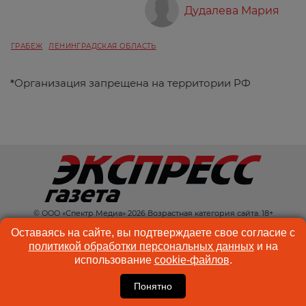
Дудалева Мария
ГРАБЕЖ
ЛЕНИНГРАДСКАЯ ОБЛАСТЬ
*
Организация запрещена на территории РФ
© ООО «Спектр Медиа» 2026 Возрастная категория сайта: 18+
КОНТАКТЫ
РЕКЛАМА
Оставаясь на сайте, вы подтверждаете свое согласие с
политикой обработки персональных данных
и на
КУКИ-ФАЙЛЫ
ПОЛЬЗОВАТЕЛЬСКОЕ
использование
cookie-файлов
.
СОГЛАШЕНИЕ
Понятно