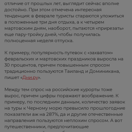
отличие от прошлых лет, выглядит сейчас вполне
достойно. При этом отмечена интересная
тенденция: в феврале туристы стараются уложиться
в положенные три дня отдыха, а к четырем
мартовским дням, наоборот, пытаются «прирезать»
еще пару-тройку дней, чтобы получилась
полноценная неделя отпуска.
К примеру, популярность путевок с «захватом»
февральских и мартовских праздников выросла на
30 процентов, причем повышенным спросом
традиционно пользуются Таиланд и Доминикана,
пишет «
Дни.ру
».
Между тем спрос на российские курорты тоже
вырос, причем цифры поражают воображение. К
примеру, по последним данным, количество заявок
на туры к Черному морю превысило прошлогодние
показатели аж на 287%, да и другие отечественные
направления пользуются неплохим спросом. А вот
путешественники, предпочитающие