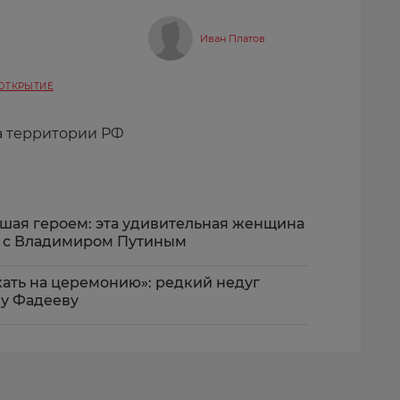
Иван Платов
ОТКРЫТИЕ
а территории РФ
вшая героем: эта удивительная женщина
м с Владимиром Путиным
ехать на церемонию»: редкий недуг
у Фадееву