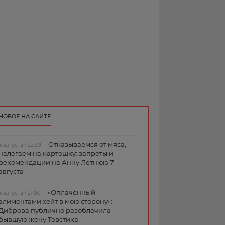
НОВОЕ НА САЙТЕ
Отказываемся от мяса,
6 августа / 22:30
налегаем на картошку: запреты и
рекомендации на Анну Летнюю 7
августа
«Оплаченный
6 августа / 21:00
алиментами хейт в мою сторону»:
Диброва публично разоблачила
бывшую жену Товстика