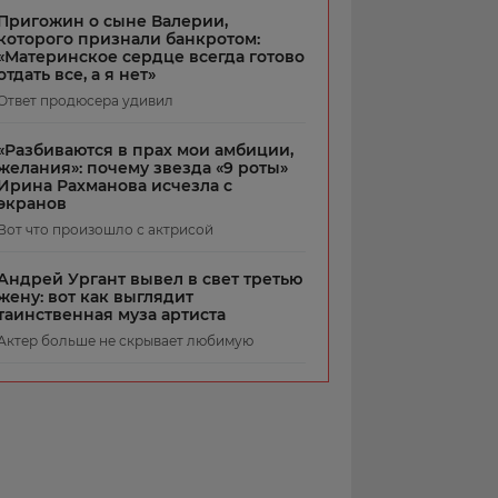
Пригожин о сыне Валерии,
которого признали банкротом:
«Материнское сердце всегда готово
отдать все, а я нет»
Ответ продюсера удивил
«Разбиваются в прах мои амбиции,
желания»: почему звезда «9 роты»
Ирина Рахманова исчезла с
экранов
Вот что произошло с актрисой
Андрей Ургант вывел в свет третью
жену: вот как выглядит
таинственная муза артиста
Актер больше не скрывает любимую