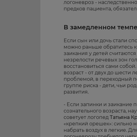
логоневроз - наследственн
предков пациента, обязател
В замедленном темп
Если сын или дочь стали спо
можно раньше обратитесь к
заикания у детей считаются
незрелости речевых зон гол
восстановиться сами собой.
возраст - от двух до шести л
проблемой, в переходный п
группе риска - дети, чьи р
развития.
- Если запинки и заикание 
сознательного возраста, на
советует логопед
Татьяна К
«крепкий орешек»: сильно н
набрать воздух в легкие. Д
логоневрозу требуется четк