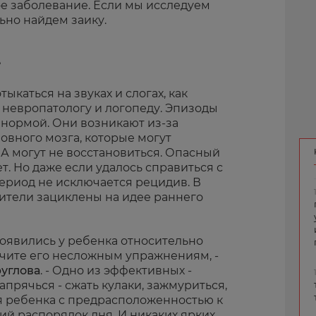
ое заболевание. Если мы исследуем
ьно найдем заику.
е
тыкаться на звуках и слогах, как
 невропатологу и логопеду. Эпизоды
 нормой. Они возникают из-за
овного мозга, которые могут
 А могут не восстановиться. Опасный
ет. Но даже если удалось справиться с
ериод не исключается рецидив. В
одители зациклены на идее раннего
появились у ребенка относительно
учите его несложным упражнениям, -
руглова
. - Одно из эффективных -
апрячься - сжать кулаки, зажмуриться,
ля ребенка с предрасположенностью к
ий распорядок дня. И никаких ярких