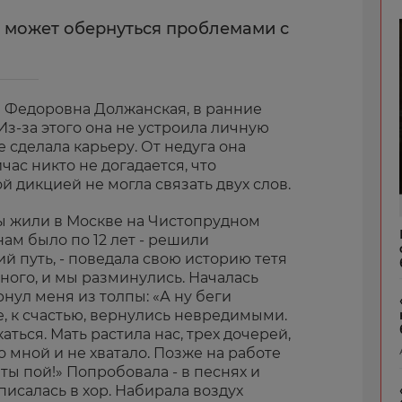
 может обернуться проблемами с
 Федоровна Должанская, в ранние
Из-за этого она не устроила личную
е сделала карьеру. От недуга она
йчас никто не догадается, что
й дикцией не могла связать двух слов.
Мы жили в Москве на Чистопрудном
нам было по 12 лет - решили
й путь, - поведала свою историю тетя
много, и мы разминулись. Началась
рнул меня из толпы: «А ну беги
, к счастью, вернулись невредимыми.
аться. Мать растила нас, трех дочерей,
со мной и не хватало. Позже на работе
 ты пой!» Попробовала - в песнях и
писалась в хор. Набирала воздух