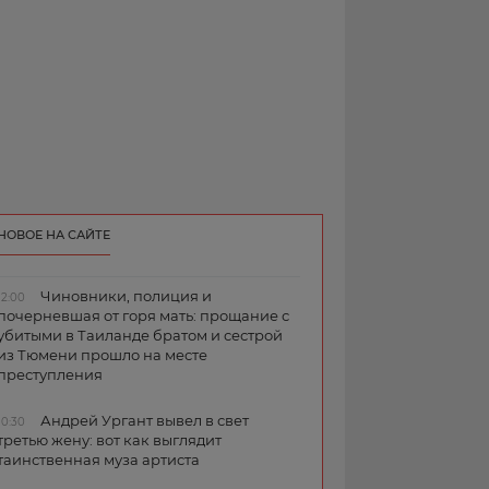
НОВОЕ НА САЙТЕ
Чиновники, полиция и
12:00
почерневшая от горя мать: прощание с
убитыми в Таиланде братом и сестрой
из Тюмени прошло на месте
преступления
Андрей Ургант вывел в свет
10:30
третью жену: вот как выглядит
таинственная муза артиста