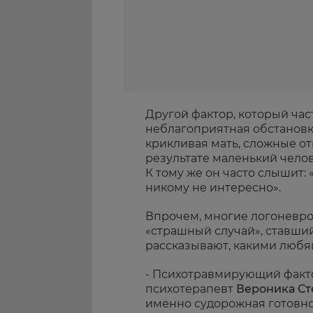
Другой фактор, который част
неблагоприятная обстановка
крикливая мать, сложные от
результате маленький челов
К тому же он часто слышит: 
никому не интересно».
Впрочем, многие логоневро
«страшный случай», ставший
рассказывают, какими любя
- Психотравмирующий фактор
психотерапевт
Вероника Ст
именно судорожная готовно