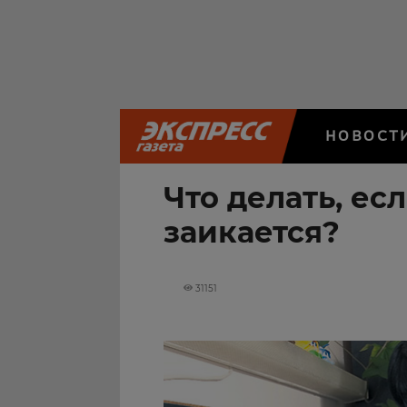
НОВОСТ
Что делать, ес
заикается?
31151