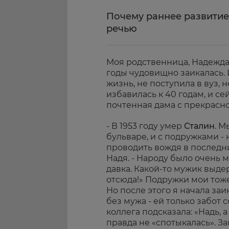
Почему раннее развитие
речью
Моя родственница, Надежда
годы чудовищно заикалась. 
жизнь, не поступила в вуз, н
избавилась к 40 годам, и се
почтенная дама с прекрасно
- В 1953 году умер
Сталин
. 
бульваре, и с подружками - 
проводить вождя в последни
Надя. - Народу было очень 
давка. Какой-то мужик выде
отсюда!» Подружки мои тоже
Но после этого я начала заик
без мужа - ей только забот 
коллега подсказала: «Надь, а
правда не «спотыкалась». За