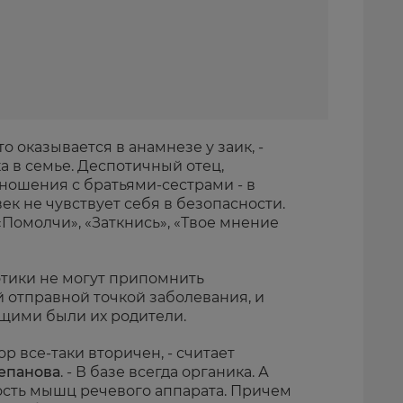
о оказывается в анамнезе у заик, -
 в семье. Деспотичный отец,
ношения с братьями-сестрами - в
ек не чувствует себя в безопасности.
«Помолчи», «Заткнись», «Твое мнение
тики не могут припомнить
 отправной точкой заболевания, и
щими были их родители.
 все-таки вторичен, - считает
епанова
. - В базе всегда органика. А
сть мышц речевого аппарата. Причем