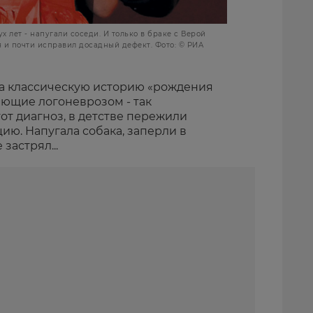
х лет - напугали соседи. И только в браке с Верой
 и почти исправил досадный дефект. Фото: © РИА
а классическую историю «рождения
ающие логоневрозом - так
от диагноз, в детстве пережили
ю. Напугала собака, заперли в
застрял...