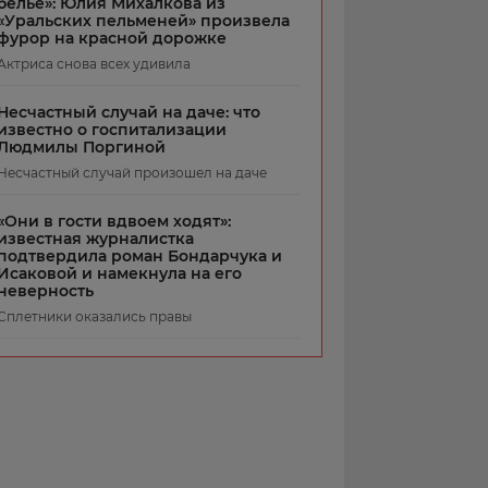
белье»: Юлия Михалкова из
«Уральских пельменей» произвела
фурор на красной дорожке
Актриса снова всех удивила
Несчастный случай на даче: что
известно о госпитализации
Людмилы Поргиной
Несчастный случай произошел на даче
«Они в гости вдвоем ходят»:
известная журналистка
подтвердила роман Бондарчука и
Исаковой и намекнула на его
неверность
Сплетники оказались правы