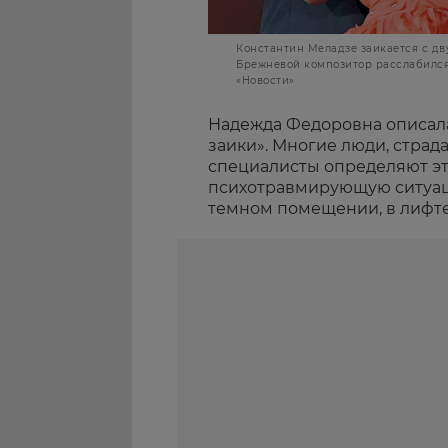
Константин Меладзе заикается с дву
Брежневой композитор расслабился
«Новости»
Надежда Федоровна описал
заики». Многие люди, страд
специалисты определяют эт
психотравмирующую ситуаци
темном помещении, в лифте 