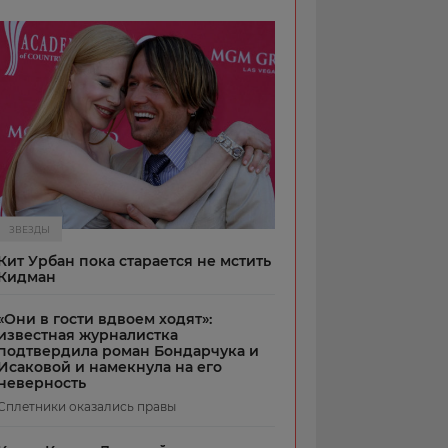
ЗВЕЗДЫ
Кит Урбан пока старается не мстить
Кидман
«Они в гости вдвоем ходят»:
известная журналистка
подтвердила роман Бондарчука и
Исаковой и намекнула на его
неверность
Сплетники оказались правы