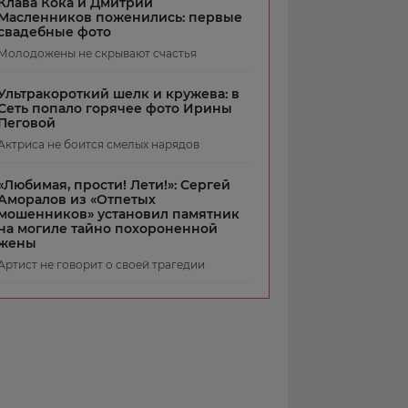
Клава Кока и Дмитрий
Масленников поженились: первые
свадебные фото
Молодожены не скрывают счастья
Ультракороткий шелк и кружева: в
Сеть попало горячее фото Ирины
Пеговой
Актриса не боится смелых нарядов
«Любимая, прости! Лети!»: Сергей
Аморалов из «Отпетых
мошенников» установил памятник
на могиле тайно похороненной
жены
Артист не говорит о своей трагедии