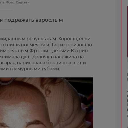
та. Фото: Соцсети
я подражать взрослым
ожиданным результатам. Хорошо, если
его лишь посмеяться. Так и произошло
тимесячным Фрэнки - детьми Кэтрин
инимала душ, девочка наложила на
агара», нарисовала брови вразлет и
ими гламурными губами.