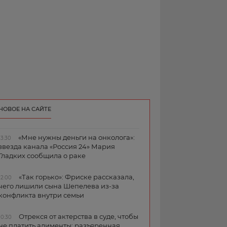
НОВОЕ НА САЙТЕ
«Мне нужны деньги на онколога»:
13:30
звезда канала «Россия 24» Мария
Гладких сообщила о раке
«Так горько»: Фриске рассказала,
12:00
чего лишили сына Шепелева из-за
конфликта внутри семьи
Отрекся от актерства в суде, чтобы
10:30
не платить алименты: разъяренная