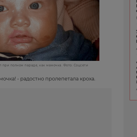
л при полном параде, как мамочка. Фото: Соцсети
амочка! - радостно пролепетала кроха.