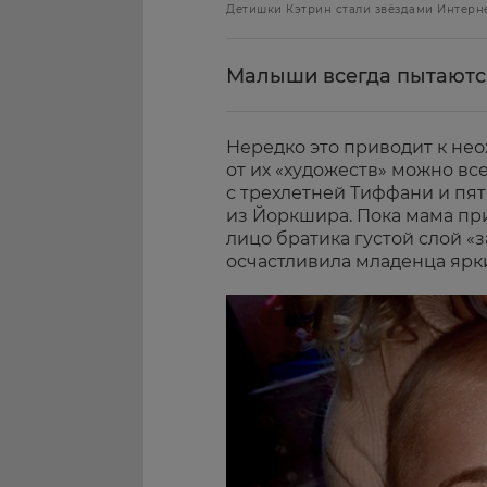
Детишки Кэтрин стали звёздами Интерне
Малыши всегда пытаютс
Нередко это приводит к не
от их «художеств» можно вс
с трехлетней Тиффани и пя
из Йоркшира. Пока мама пр
лицо братика густой слой «з
осчастливила младенца ярк