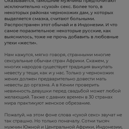
Оказывается, тамошние мужчины предпочитают
исключительно «сухой» секс. Более того, в
некоторых районах чернокожих дам, у которых
выделяется смазка, считают больными.
Распространен этот обычай и в Индонезии. И что
самое поразительное: некоторые русские, как
выяснилось, тоже не прочь добавить в любовные
утехи «жести».
Нам кажутся, мягко говоря, странными многие
сексуальные обычаи стран Африки. Скажем, у
многих народов существует традиция выкупать
невесту у тещи, как и у нас. Только у чернокожих
жених должен предварительно довести мать
невесты до оргазма. А в Кении проверить
невинность девушки перед свадьбой может любой
желающий. Также с давних времен в 30 странах
мира практикуют женское обрезание.
Пожалуй, на этом фоне слова «сухой секс» звучат не
так страшно. Но только поначалу. Сотни тысяч
мужчин Южной и Центральной Африки, Индонезии,