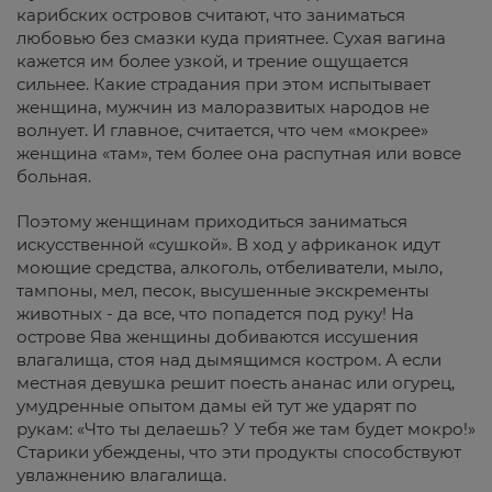
карибских островов считают, что заниматься
любовью без смазки куда приятнее. Сухая вагина
кажется им более узкой, и трение ощущается
сильнее. Какие страдания при этом испытывает
женщина, мужчин из малоразвитых народов не
волнует. И главное, считается, что чем «мокрее»
женщина «там», тем более она распутная или вовсе
больная.
Поэтому женщинам приходиться заниматься
искусственной «сушкой». В ход у африканок идут
моющие средства, алкоголь, отбеливатели, мыло,
тампоны, мел, песок, высушенные экскременты
животных - да все, что попадется под руку! На
острове Ява женщины добиваются иссушения
влагалища, стоя над дымящимся костром. А если
местная девушка решит поесть ананас или огурец,
умудренные опытом дамы ей тут же ударят по
рукам: «Что ты делаешь? У тебя же там будет мокро!»
Старики убеждены, что эти продукты способствуют
увлажнению влагалища.