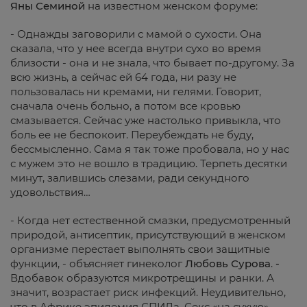
Яны Семиной
на известном женском форуме:
- Однажды заговорили с мамой о сухости. Она
сказала, что у нее всегда внутри сухо во время
близости - она и не знала, что бывает по-другому. За
всю жизнь, а сейчас ей 64 года, ни разу не
пользовалась ни кремами, ни гелями. Говорит,
сначала очень больно, а потом все кровью
смазывается. Сейчас уже настолько привыкла, что
боль ее не беспокоит. Переубеждать не буду,
бессмысленно. Сама я так тоже пробовала, но у нас
с мужем это не вошло в традицию. Терпеть десятки
минут, залившись слезами, ради секундного
удовольствия…
- Когда нет естественной смазки, предусмотренный
природой, антисептик, присутствующий в женском
организме перестает выполнять свои защитные
функции, - объясняет гинеколог
Любовь Сурова
.
-
Вдобавок образуются микротрещины и ранки. А
значит, возрастает риск инфекций. Неудивительно,
что в Африке эпидемия СПИДа. Секс «на сухую»