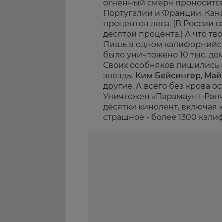
огненный смерч проносится
Португалии и Франции. Кана
процентов леса. (В России 
десятой процента.) А что тв
Лишь в одном калифорнийс
было уничтожено 10 тыс. дом
Своих особняков лишились 
звезды
Ким Бейсингер
,
Май
другие. А всего без крова о
Уничтожен «Парамаунт-Ранч»
десятки кинолент, включая 
страшное - более 1300 кал