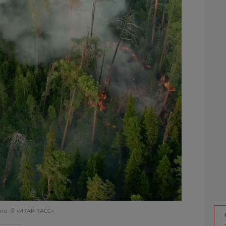
то: © «ИТАР-ТАСС»