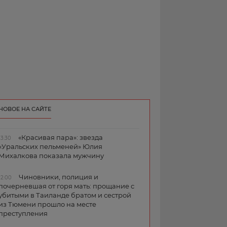
НОВОЕ НА САЙТЕ
«Красивая пара»: звезда
13:30
«Уральских пельменей» Юлия
Михалкова показала мужчину
Чиновники, полиция и
12:00
почерневшая от горя мать: прощание с
убитыми в Таиланде братом и сестрой
из Тюмени прошло на месте
преступления