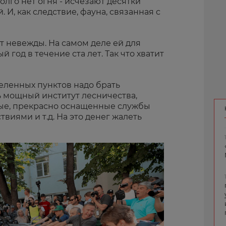
олго нет огня - исчезают десятки
 И, как следствие, фауна, связанная с
ут невежды. На самом деле ей для
 год в течение ста лет. Так что хватит
селенных пунктов надо брать
ь мощный институт лесничества,
ые, прекрасно оснащенные службы
виями и т.д. На это денег жалеть