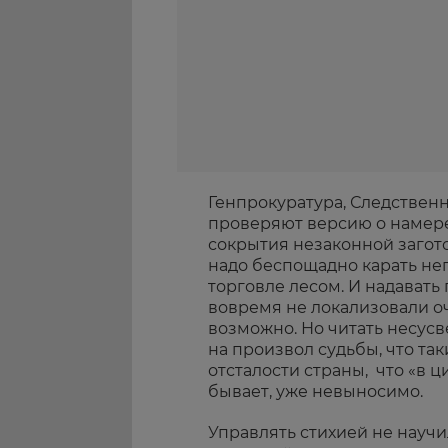
Генпрокуратура, Следствен
проверяют версию о намере
сокрытия незаконной загото
надо беспощадно карать не
торговле лесом. И надавать
вовремя не локализовали оч
возможно. Но читать несусв
на произвол судьбы, что та
отсталости страны, что «в 
бывает, уже невыносимо.
Управлять стихией не научи