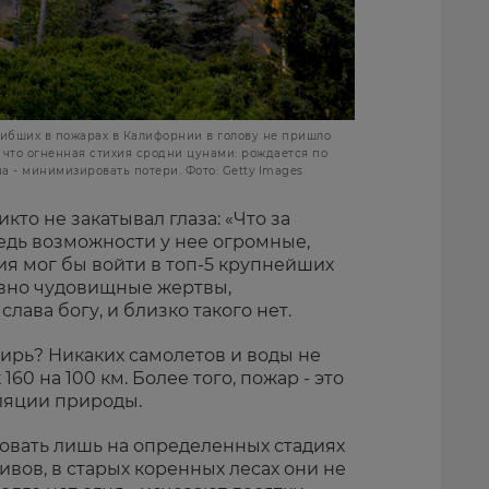
гибших в пожарах в Калифорнии в голову не пришло
у что огненная стихия сродни цунами: рождается по
а - минимизировать потери. Фото: Getty Images
кто не закатывал глаза: «Что за
ведь возможности у нее огромные,
ия мог бы войти в топ-5 крупнейших
авно чудовищные жертвы,
слава богу, и близко такого нет.
ирь? Никаких самолетов и воды не
 160 на 100 км. Более того, пожар - это
ляции природы.
овать лишь на определенных стадиях
вов, в старых коренных лесах они не