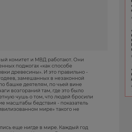
ный комитет и МВД работают. Они
нных поджогах «как способе
вки древесины». И это правильно -
годяев, замешанных в незаконной
 по башке деятелям, по чьей вине
аги возгораний там, где это было
етную чушь о том, что людей бросили
кие масштабы бедствия - показатель
цивилизованном мире» такого не
лись еще нигде в мире. Каждый год