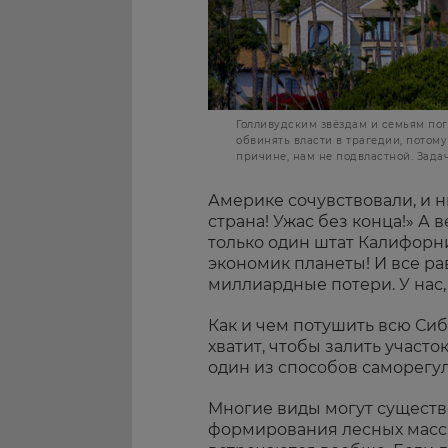
Голливудским звёздам и семьям по
обвинять власти в трагедии, потом
причине, нам не подвластной. Задач
Америке сочувствовали, и ни
страна! Ужас без конца!» А 
только один штат Калифорн
экономик планеты! И все р
миллиардные потери. У нас, 
Как и чем потушить всю Сиб
хватит, чтобы залить участок
один из способов саморегу
Многие виды могут существ
формирования лесных масси