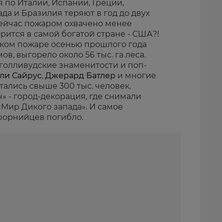
 по Италии, Испании, Греции,
да и Бразилия теряют в год до двух
сейчас пожаром охвачено менее
орится в самой богатой стране - США?!
ком пожаре осенью прошлого года
ов, выгорело около 56 тыс. га леса.
голливудские знаменитости и поп-
ли Сайрус
,
Джерард Батлер
и многие
стались свыше 300 тыс. человек.
 - город-декорация, где снимали
«Мир Дикого запада». И самое
ифорнийцев погибло.