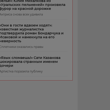
белье»: Юлия Михалкова из
«Уральских пельменей» произвела
фурор на красной дорожке
Актриса снова всех удивила
«Они в гости вдвоем ходят»:
известная журналистка
подтвердила роман Бондарчука и
Исаковой и намекнула на его
неверность
Сплетники оказались правы
«Язык сломаешь!» Сати Казанова
шокировала странным именем
дочери
Артистка поразила публику