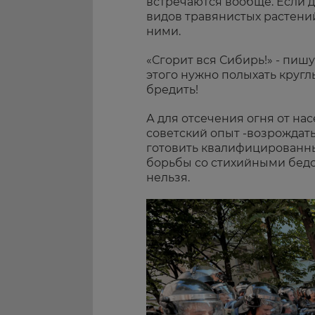
встречаются вообще. Если д
видов травянистых растений.
ними.
«Сгорит вся Сибирь!» - пиш
этого нужно полыхать круглый
бредить!
А для отсечения огня от на
советский опыт -возрождат
готовить квалифицированн
борьбы со стихийными бедст
нельзя.