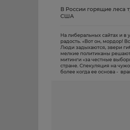
В России горящие леса т
США
На либеральных сайтах и в 
радость. «Вот он, мордор! В
Люди задыхаются, звери гиб
мелкие политиканы решают
митинги «за честные выбор
стране. Спекуляция на чужо
более когда ее основа - вр