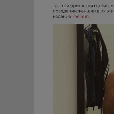
Так, три британских стрипт
поведении женщин в их отн
издание
The Sun.