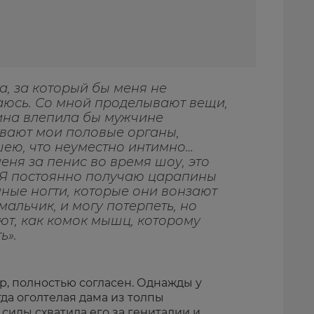
а, за который бы меня не
ваюсь. Со мной проделывают вещи,
ина влепила бы мужчине
вают мои половые органы,
шею, что неуместно интимно…
еня за пенис во время шоу, это
 Я постоянно получаю царапины
ные ногти, которые они вонзают
мальчик, и могу потерпеть, но
ют, как комок мышц, которому
ь».
ер, полностью согласен. Однажды у
гда оголтелая дама из толпы
 силы схватила его за гениталии и