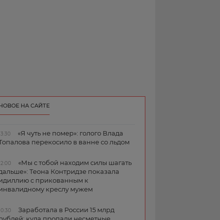
НОВОЕ НА САЙТЕ
«Я чуть не помер»: голого Влада
13:30
Топалова перекосило в ванне со льдом
«Мы с тобой находим силы шагать
12:00
дальше»: Теона Контридзе показала
идиллию с прикованным к
инвалидному креслу мужем
Заработала в России 15 млрд
10:30
рублей: куда пропали несметные