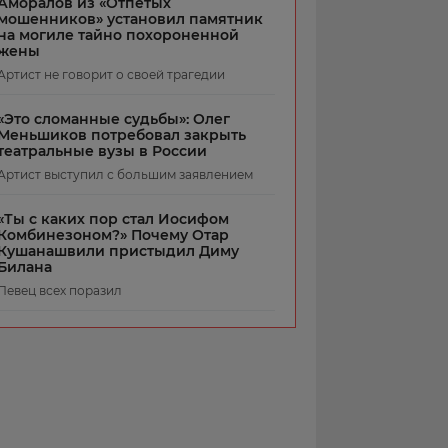
Аморалов из «Отпетых
мошенников» установил памятник
на могиле тайно похороненной
жены
Артист не говорит о своей трагедии
«Это сломанные судьбы»: Олег
Меньшиков потребовал закрыть
театральные вузы в России
Артист выступил с большим заявлением
«Ты с каких пор стал Иосифом
Комбинезоном?» Почему Отар
Кушанашвили пристыдил Диму
Билана
Певец всех поразил