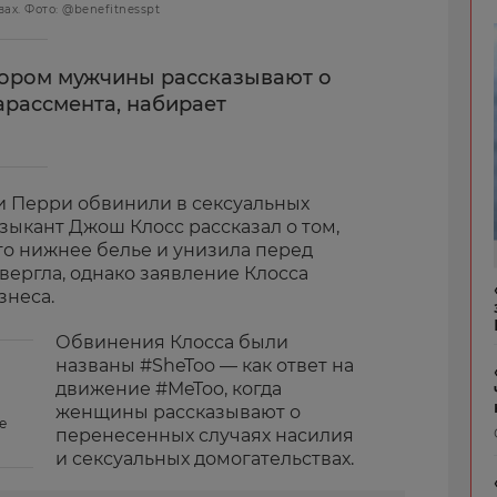
ах. Фото: @benefitnesspt
тором мужчины рассказывают о
арассмента, набирает
и Перри обвинили в сексуальных
узыкант Джош Клосс рассказал о том,
его нижнее белье и унизила перед
вергла, однако заявление Клосса
знеса.
Обвинения Клосса были
названы #SheToo — как ответ на
движение #MeToo, когда
женщины рассказывают о
е
перенесенных случаях насилия
и сексуальных домогательствах.