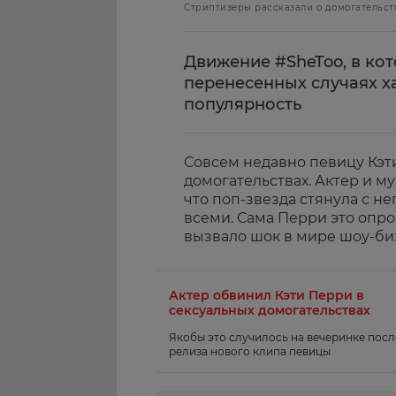
Стриптизеры рассказали о домогательств
Движение #SheToo, в ко
перенесенных случаях х
популярность
Совсем недавно певицу Кэт
домогательствах. Актер и м
что поп-звезда стянула с н
всеми. Сама Перри это опро
вызвало шок в мире шоу-би
Актер обвинил Кэти Перри в
сексуальных домогательствах
Якобы это случилось на вечеринке посл
релиза нового клипа певицы