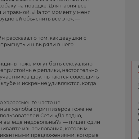
 собаку на поводке. Для парня все
и травмой. «На тот момент у меня
рудно ей объяснить все это», —
н рассказал о том, как девушки с
апрыгнуть и швыряли в него
нщины тоже могут быть сексуально
непристойные реплики, настоятельно
 участников шоу, пытаются совершить
 клубе и искренне удивляются, когда
о харассменте часто не
ные жалобы стриптизеров тоже не
ользователей Сети. «Да ладно,
, и вы еще недовольны?» — пишет один
внивайте изнасилования, которым
пикантными предложениями, которые