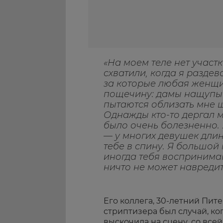
«На моем теле нет участк
схватили, когда я разде
за которые любая женщ
пощечину: дамы нащупы
пытаются облизать мне 
Однажды кто-то дергал м
было очень болезненно.
— у многих девушек длин
тебе в спину. Я большой 
иногда тебя воспринима
ничто не может навредит
Его коллега, 30-летний Пит
стриптизера был случай, ко
выскочила на сцену, со всей