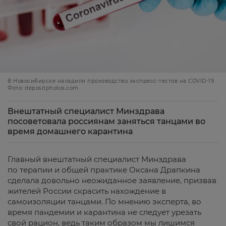
В Новосибирске наладили производство экспресс-тестов на COVID-19.
Фото: depositphotos.com
Внештатный специалист Минздрава
посоветовала россиянам заняться танцами во
время домашнего карантина
Главный внештатный специалист Минздрава
по терапии и общей практике Оксана Драпкина
сделала довольно неожиданное заявление, призвав
жителей России скрасить нахождение в
самоизоляции танцами. По мнению эксперта, во
время пандемии и карантина не следует урезать
свой рацион, ведь таким образом мы лишимся