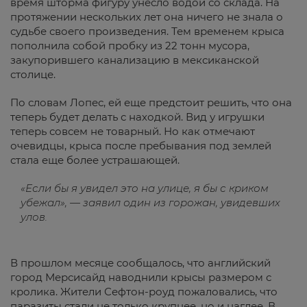
время шторма фигуру унесло водой со склада. На
протяжении нескольких лет она ничего не знала о
судьбе своего произведения. Тем временем крыса
пополнила собой пробку из 22 тонн мусора,
закупорившего канализацию в мексиканской
столице.
По словам Лопес, ей еще предстоит решить, что она
теперь будет делать с находкой. Вид у игрушки
теперь совсем не товарный. Но как отмечают
очевидцы, крыса после пребывания под землей
стала еще более устрашающей.
«Если бы я увидел это на улице, я бы с криком
убежал», — заявил один из горожан, увидевших
улов.
В прошлом месяце сообщалось, что английский
город Мерсисайд наводнили крысы размером с
кролика. Жители Сефтон-роуд пожаловались, что
паразиты стали не только крупнее, но и наглее. В