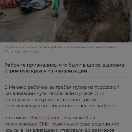
Огромная крыса попалась рабочим в мексиканской канализации.
Фото: кадр из видео
Рабочие признались, что были в шоке, выловив
огромную крысу из канализации
В Мехико рабочие, выгребая мусор из городской
канализации, чуть не сбежали в ужасе. Они
наткнулись на «тушу» гигантской крысы,
превышающую по габаритам человеческий рост.
Как пишет
Border Report
со ссылкой на
мексиканские СМИ, мужчины сперва решили, что
крысы в канализации мутировали до размеров