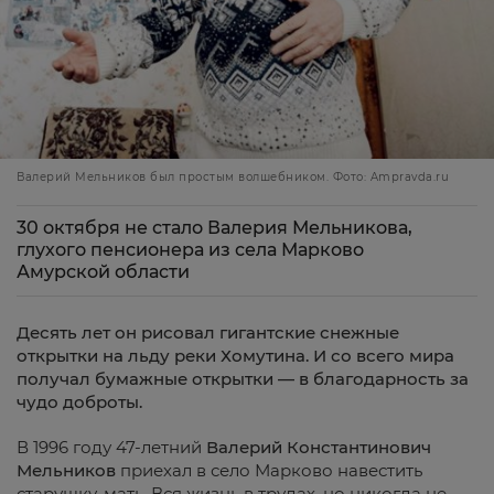
Валерий Мельников был простым волшебником. Фото: Ampravda.ru
30 октября не стало Валерия Мельникова,
глухого пенсионера из села Марково
Амурской области
Десять лет он рисовал гигантские снежные
открытки на льду реки Хомутина. И со всего мира
получал бумажные открытки — в благодарность за
чудо доброты
.
В 1996 году 47-летний
Валерий Константинович
Мельников
приехал в село Марково навестить
старушку-мать. Вся жизнь в трудах, но никогда не