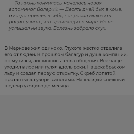
— Та жизнь кончилась, началась новая, —
вспоминал Валерий. — Десять дней был в коме,
а когда пришел в себя, попросил включить
радио, узнать, что происходит в мире. Но не
услышал ни звука. Болезнь забрала слух.
В Маркове жил одиноко. Глухота жестко отделила
его от людей. В прошлом балагур и душа компании,
он мучился, лишившись тепла общения. Все чаще
уходил в лес или гулял вдоль реки. На декабрьском
льду и создал первую открытку. Скреб лопатой,
протаптывал узоры сапогами. На каждый снежный
шедевр уходило до месяца.