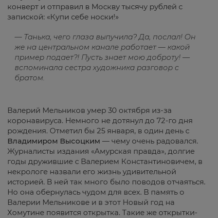
конверт и отправил в Москву тысячу рублей с
запиской: «Купи себе носки!»
— Танька, чего глаза выпучила? Да, послал! Он
же на центральном канале работает — какой
пример подает?! Пусть знает мою доброту! —
вспоминала сестра художника разговор с
братом.
Валерий Мельников умер 30 октября из-за
коронавируса. Немного не дотянул до 72-го дня
рождения. Отметил бы 25 января, в один день с
Владимиром Высоцким
— чему очень радовался.
Журналисты издания «Амурская правда», долгие
годы дружившие с Валерием Константиновичем, в
некрологе назвали его жизнь удивительной
историей. В ней так много было поводов отчаяться.
Но она обернулась чудом для всех. В память о
Валерии Мельникове и в этот Новый год на
Хомутине появится открытка. Такие же открытки-