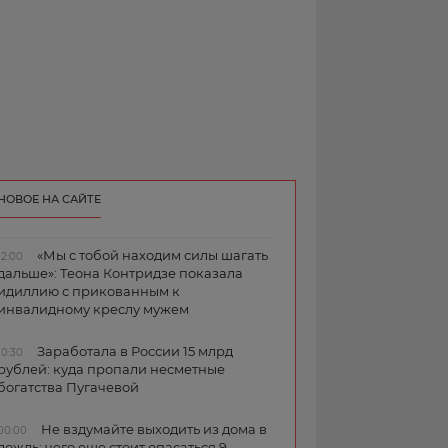
НОВОЕ НА САЙТЕ
«Мы с тобой находим силы шагать
12:00
дальше»: Теона Контридзе показала
идиллию с прикованным к
инвалидному креслу мужем
Заработала в России 15 млрд
10:30
рублей: куда пропали несметные
богатства Пугачевой
Не вздумайте выходить из дома в
00:00
дождь: чего еще стоит опасаться 9