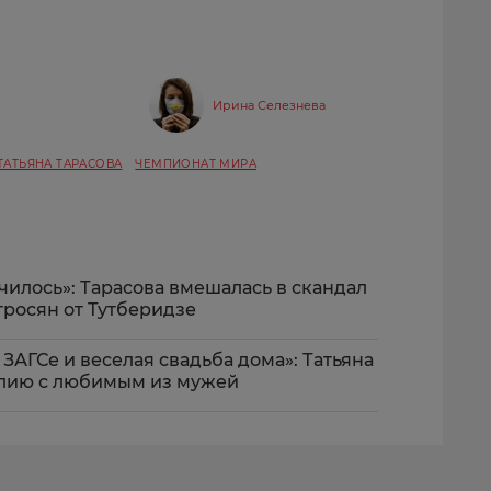
Ирина Селезнева
ТАТЬЯНА ТАРАСОВА
ЧЕМПИОНАТ МИРА
лучилось»: Тарасова вмешалась в скандал
тросян от Тутберидзе
ЗАГСе и веселая свадьба дома»: Татьяна
ллию с любимым из мужей