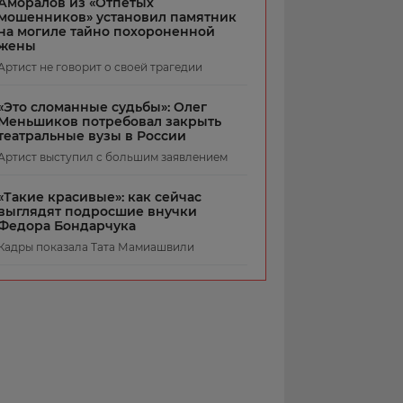
Аморалов из «Отпетых
мошенников» установил памятник
на могиле тайно похороненной
жены
Артист не говорит о своей трагедии
«Это сломанные судьбы»: Олег
Меньшиков потребовал закрыть
театральные вузы в России
Артист выступил с большим заявлением
«Такие красивые»: как сейчас
выглядят подросшие внучки
Федора Бондарчука
Кадры показала Тата Мамиашвили