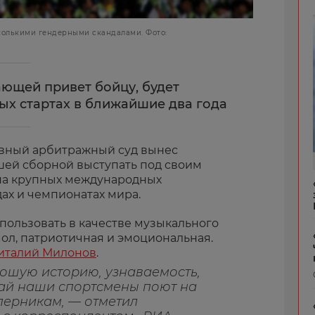
колькими гендерными скандалами. Фото:
ающей привет бойцу, будет
ых стартах в ближайшие два года
ивный арбитражный суд вынес
ей сборной выступать под своим
на крупных международных
х и чемпионатах мира.
ользовать в качестве музыкального
ол, патриотичная и эмоциональная.
италий Милонов
.
ошую историю, узнаваемость,
кай наши спортсмены поют на
перникам, — отметил