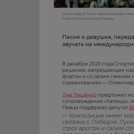
Олимпиада в Токио ознаменовалась нес
PublicDomainPictures/Pixabay
Песня о девушке, перед
звучать на международн
В декабре 2020 года Спорт
решение, запрещающее наш
флагом и со своим гимном 
соревнованиях — Олимпиада
Лев Лещенко
предложил исп
сопровождения «Катюшу», м
Певца поддержал депутат
В
— Композиция имеет хор
связана с Победой. Пус
страх врагам и своим со