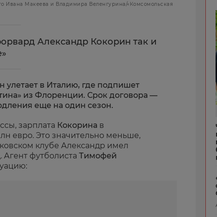
ото Ивана Макеева и Владимира Веленгурина/«Комсомольская
орвард Александр Кокорин так и
е»
он улетает в Италию, где подпишет
тина» из Флоренции. Срок договора —
одления еще на один сезон.
ссы, зарплата
Кокорина
в
млн евро. Это значительно меньше,
сковском клубе Александр имел
д. Агент футболиста
Тимофей
туацию: