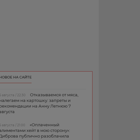
НОВОЕ НА САЙТЕ
Отказываемся от мяса,
6 августа / 22:30
налегаем на картошку: запреты и
рекомендации на Анну Летнюю 7
августа
«Оплаченный
6 августа / 21:00
алиментами хейт в мою сторону»:
Диброва публично разоблачила