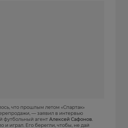
лось, что прошлым летом «Спартак»
ерепродажи, — заявил в интервью
ый футбольный агент
Алексей Сафонов
.
о и играл. Его берегли, чтобы, не дай