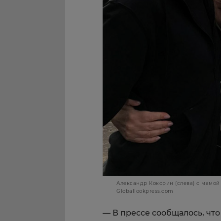
Александр Кокорин (слева) с мамой
Globallookpress.com
— В прессе сообщалось, чт