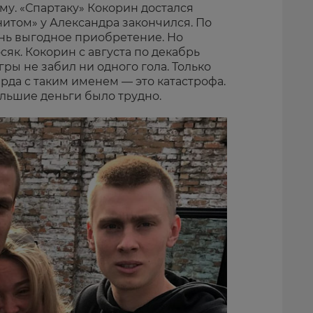
вму. «Спартаку» Кокорин достался
нитом» у Александра закончился. По
ень выгодное приобретение. Но
як. Кокорин с августа по декабрь
гры не забил ни одного гола. Только
арда с таким именем — это катастрофа.
ольшие деньги было трудно.