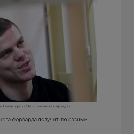
а Веленгурина/«Комсомольская правда»
тнего форварда получит, по разным