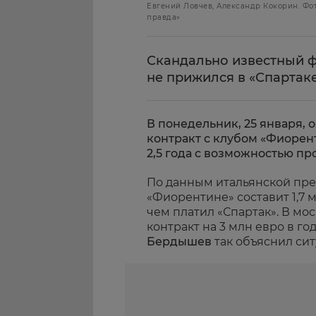
Евгений Ловчев, Александр Кокорин. Ф
правда»
Скандально известный ф
не прижился в «Спартак
В понедельник, 25 января, 
контракт с клубом «Фиорен
2,5 года с возможностью пр
По данным итальянской пре
«Фиорентине» составит 1,7 
чем платил «Спартак». В мо
контракт на 3 млн евро в го
Бердышев
так объяснил си