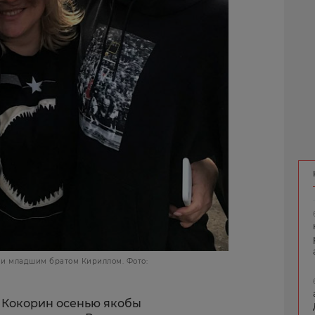
 и младшим братом Кириллом. Фото:
о Кокорин осенью якобы