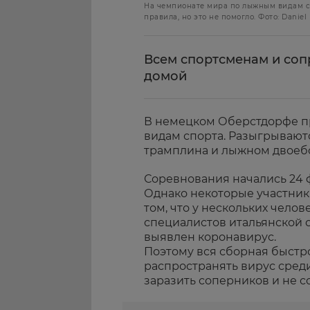
На чемпионате мира по лыжным видам с
правила, но это не помогло. Фото: Daniel
Всем спортсменам и со
домой
В немецком Оберстдорфе п
видам спорта. Разыгрываютс
трамплина и лыжном двоеб
Соревнования начались 24 ф
Однако некоторые участник
том, что у нескольких чело
специалистов итальянской 
выявлен коронавирус.
Поэтому вся сборная быстро
распространять вирус среди
заразить соперников и не 