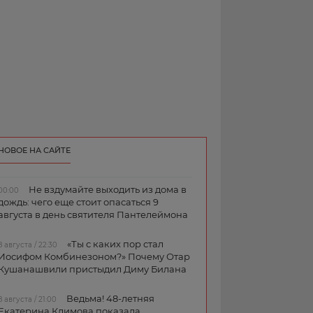
НОВОЕ НА САЙТЕ
Не вздумайте выходить из дома в
00:00
дождь: чего еще стоит опасаться 9
августа в день святителя Пантелеймона
«Ты с каких пор стал
8 августа / 22:30
Иосифом Комбинезоном?» Почему Отар
Кушанашвили пристыдил Диму Билана
Ведьма! 48-летняя
8 августа / 21:00
Екатерина Климова показала