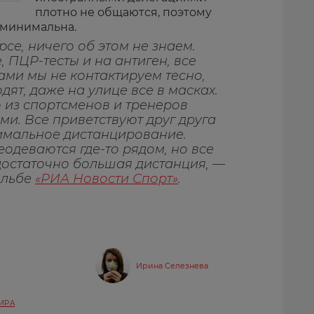
плотно не общаются, поэтому
 минимальна.
се, ничего об этом не знаем.
е, ПЦР-тесты и на антиген, все
ами мы не контактируем тесно,
одят, даже на улице все в масках.
о из спортсменов и тренеров
и. Все приветствуют друг друга
симальное дистанцирование.
еодеваются где-то рядом, но все
 достаточно большая дистанция, —
яльбе
«РИА Новости Спорт»
.
Ирина Селезнева
ИРА