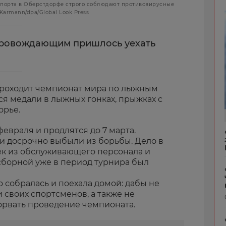
порта в Оберстдорфе строго соблюдают противовирусные
 Karmann/dpa/Global Look Press
провождающим пришлось уехать
роходит чемпионат мира по лыжным
я медали в лыжных гонках, прыжках с
орье.
евраля и продлятся до 7 марта.
и досрочно выбыли из борьбы. Дело в
век из обслуживающего персонала и
сборной уже в период турнира был
 собралась и поехала домой: дабы не
 своих спортсменов, а также не
сорвать проведение чемпионата.