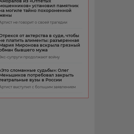
Аморалов из «Отпетых
мошенников» установил памятник
на могиле тайно похороненной
жены
Артист не говорит о своей трагедии
Отрекся от актерства в суде, чтобы
не платить алименты: разъяренная
Мария Миронова вскрыла грязный
обман бывшего мужа
Экс-супруги продолжают войну
«Это сломанные судьбы»: Олег
Меньшиков потребовал закрыть
театральные вузы в России
Артист выступил с большим заявлением