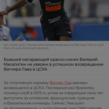
Экс-игрок ЦСКА прокомментировал возвращение Вагнера Лава в клуб.
Фото: Ricardo Moreira/Globallook
Бывший нападающий красно-синих Валерий
Масалитин не уверен в успешном возвращении
Вагнера Лава в ЦСКА
За спортивную карьеру
Вагнер Лав
дважды
возвращался в ЦСКА. Последний раз бразилец
покинул клуб в 2013-м, успев за следующие семь лет
выступить за китайские, французские, турецкие
и бразильские команды. Сейчас Лав ушел
из «Коринтианса» — и последние дни СМИ говорят