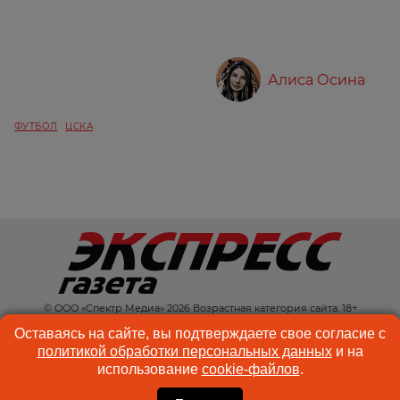
Алиса Осина
ФУТБОЛ
ЦСКА
© ООО «Спектр Медиа» 2026 Возрастная категория сайта: 18+
КОНТАКТЫ
РЕКЛАМА
Оставаясь на сайте, вы подтверждаете свое согласие с
политикой обработки персональных данных
и на
КУКИ-ФАЙЛЫ
ПОЛЬЗОВАТЕЛЬСКОЕ
использование
cookie-файлов
.
СОГЛАШЕНИЕ