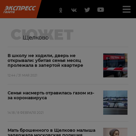
СЮЖЕТ
Щелково
В школу не ходили, дверь не
открывали: убитая семья месяц
пролежала в запертой квартире
12:44 / 31 МАЯ 2021
Семья насмерть отравилась газом из-
за коронавируса
14:18 / 8 ФЕВРАЛЯ 2021
Мать брошенного в Щелково малыша
задержала московская полиция