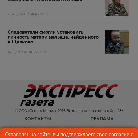
20:46 / 24 ОКТЯБРЯ 2018
Следователи смогли установить
личность матери малыша, найденного
в Щелково
16:51 / 20 ОКТЯБРЯ 2018
© ООО «Спектр Медиа» 2026 Возрастная категория сайта: 18+
КОНТАКТЫ
РЕКЛАМА
КУКИ-ФАЙЛЫ
ПОЛЬЗОВАТЕЛЬСКОЕ
Оставаясь на сайте, вы подтверждаете свое согласие с
СОГЛАШЕНИЕ