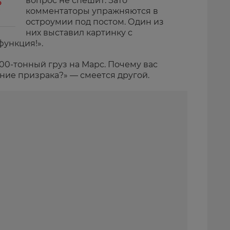
вопрос не спешит. Зато
о
комментаторы упражняются в
остроумии под постом. Один из
них выставил картинку с
функция!».
00-тонный груз на Марс. Почему вас
ние призрака?» — смеется другой.