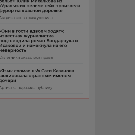
белье»: Юлия Михалкова из
«Уральских пельменей» произвела
фурор на красной дорожке
Актриса снова всех удивила
«Они в гости вдвоем ходят»:
известная журналистка
подтвердила роман Бондарчука и
Исаковой и намекнула на его
неверность
Сплетники оказались правы
«Язык сломаешь!» Сати Казанова
шокировала странным именем
дочери
Артистка поразила публику