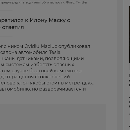
редупредила водителя об опасности. Фото: Twitter
ратился к Илону Маску с
е ответил
r с ником Ovidiu Maciuc опубликовал
салона автомобиля Tesla.
чканы датчиками, позволяющими
м системам избегать опасных
в этом случае бортовой компьютер
редотвращения столкновений
ловека: он якобы стоит в метре-двух,
 автомобилю, но разворачивается и