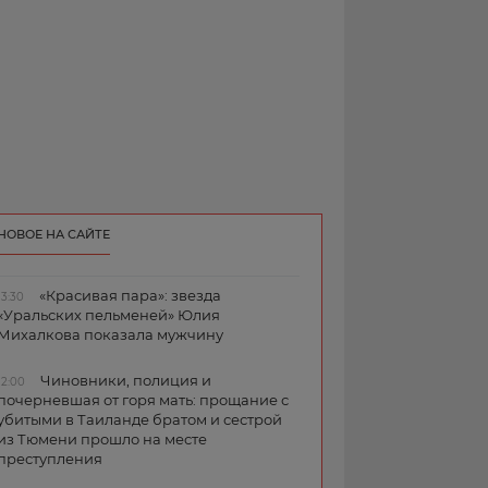
НОВОЕ НА САЙТЕ
«Красивая пара»: звезда
13:30
«Уральских пельменей» Юлия
Михалкова показала мужчину
Чиновники, полиция и
12:00
почерневшая от горя мать: прощание с
убитыми в Таиланде братом и сестрой
из Тюмени прошло на месте
преступления