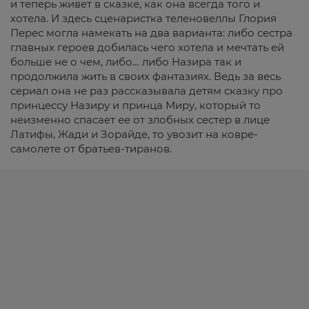
и теперь живет в сказке, как она всегда того и
хотела. И здесь сценаристка теленовеллы Глория
Перес могла намекать на два варианта: либо сестра
главных героев добилась чего хотела и мечтать ей
больше не о чем, либо… либо Назира так и
продолжила жить в своих фантазиях. Ведь за весь
сериал она не раз рассказывала детям сказку про
принцессу Назиру и принца Миру, который то
неизменно спасает ее от злобных сестер в лице
Латифы, Жади и Зорайде, то увозит на ковре-
самолете от братьев-тиранов.