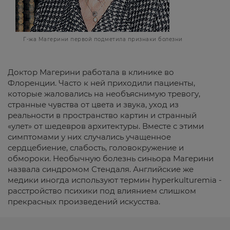
Г-жа Магерини первой подметила признаки болезни
Доктор Магерини работала в клинике во
Флоренции. Часто к ней приходили пациенты,
которые жаловались на необъяснимую тревогу,
странные чувства от цвета и звука, уход из
реальности в пространство картин и странный
«улет» от шедевров архитектуры. Вместе с этими
симптомами у них случались учащенное
сердцебиение, слабость, головокружение и
обмороки. Необычную болезнь синьора Магерини
назвала синдромом Стендаля. Английские же
медики иногда используют термин hyperkulturemia -
расстройство психики под влиянием слишком
прекрасных произведений искусства.