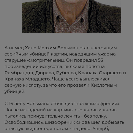
А немец
Ханс-Иоахим Больман
стал настоящим
серийным убийцей картин, наводящим ужас на
старушек-смотрительниц. Он повредил 56
произведений искусства, включая полотна
Рембрандта
,
Дюрера
,
Рубенса
,
Кранаха Старшего
и
Кранаха Младшего
. Чаще всего выплескивал
серную кислоту, за что его прозвали Кислотным
убийцей.
С 16 лет у Больмана стоял диагноз «шизофрения».
После нападений на картины его вновь и вновь
пытались принудительно лечить - без толку.
Освободившись, шизофреник снова шел добывать
опасную жидкость, а потом - на дело. Ущерб,