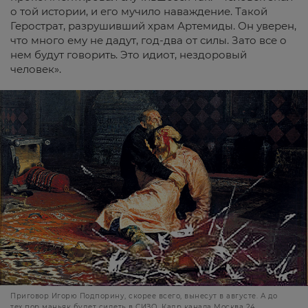
о той истории, и его мучило наваждение. Такой
Герострат, разрушивший храм Артемиды. Он уверен,
что много ему не дадут, год-два от силы. Зато все о
нем будут говорить. Это идиот, нездоровый
человек».
Приговор Игорю Подпорину, скорее всего, вынесут в августе. А до
тех пор маньяк будет сидеть в СИЗО. Кадр канала Москва 24