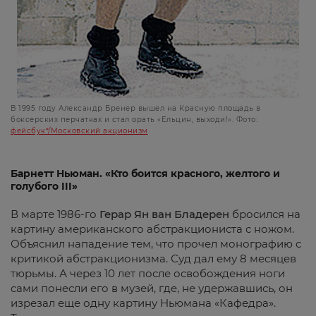
В 1995 году Александр Бренер вышел на Красную площадь в
боксерских перчатках и стал орать «Ельцин, выходи!». Фото:
фейсбук*/Московский акционизм
Барнетт Ньюман. «Кто боится красного, желтого и
голубого III»
В марте 1986-го
Герар Ян ван Бладерен
бросился на
картину американского абстракциониста с ножом.
Объяснил нападение тем, что прочел монографию с
критикой абстракционизма. Суд дал ему 8 месяцев
тюрьмы. А через 10 лет после освобождения ноги
сами понесли его в музей, где, не удержавшись, он
изрезал еще одну картину Ньюмана «Кафедра».