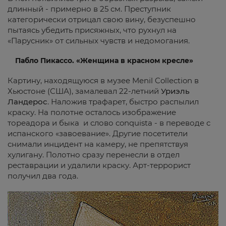
длинный - примерно в 25 см. Преступник
категорически отрицал свою вину, безуспешно
пытаясь убедить присяжных, что рухнул на
«Парусник» от сильных чувств и недомогания.
Пабло Пикассо. «Женщина в красном кресле»
Картину, находящуюся в музее Menil Collection в
Хьюстоне (США), замалевал 22-летний
Уриэль
Ландерос
. Наложив трафарет, быстро распылил
краску. На полотне осталось изображение
тореадора и быка и слово conquista - в переводе с
испанского «завоевание». Другие посетители
снимали инцидент на камеру, не препятствуя
хулигану. Полотно сразу перенесли в отдел
реставрации и удалили краску. Арт-террорист
получил два года.