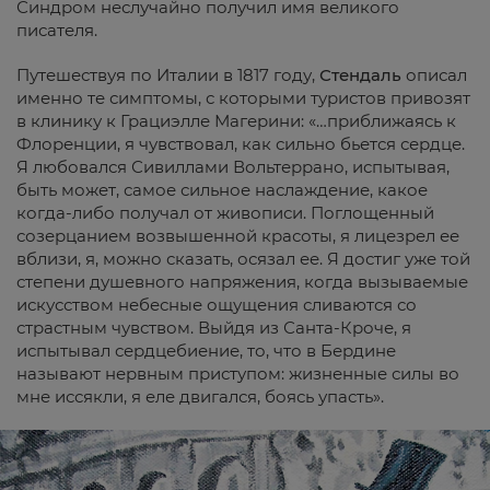
Синдром неслучайно получил имя великого
писателя.
Путешествуя по Италии в 1817 году,
Стендаль
описал
именно те симптомы, с которыми туристов привозят
в клинику к Грациэлле Магерини: «…приближаясь к
Флоренции, я чувствовал, как сильно бьется сердце.
Я любовался Сивиллами Вольтеррано, испытывая,
быть может, самое сильное наслаждение, какое
когда-либо получал от живописи. Поглощенный
созерцанием возвышенной красоты, я лицезрел ее
вблизи, я, можно сказать, осязал ее. Я достиг уже той
степени душевного напряжения, когда вызываемые
искусством небесные ощущения сливаются со
страстным чувством. Выйдя из Санта-Кроче, я
испытывал сердцебиение, то, что в Бердине
называют нервным приступом: жизненные силы во
мне иссякли, я еле двигался, боясь упасть».