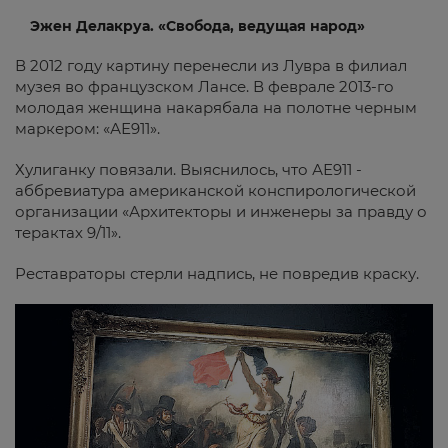
Эжен Делакруа. «Свобода, ведущая народ»
В 2012 году картину перенесли из Лувра в филиал
музея во французском Лансе. В феврале 2013-го
молодая женщина накарябала на полотне черным
маркером: «АЕ911».
Хулиганку повязали. Выяснилось, что АЕ911 -
аббревиатура американской конспирологической
организации «Архитекторы и инженеры за правду о
терактах 9/11».
Реставраторы стерли надпись, не повредив краску.