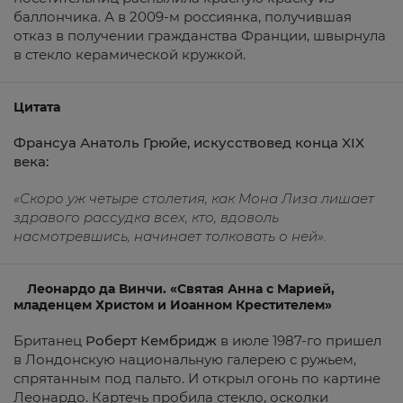
баллончика. А в 2009-м россиянка, получившая
отказ в получении гражданства Франции, швырнула
в стекло керамической кружкой.
Цитата
Франсуа Анатоль Грюйе, искусствовед конца XIX
века:
«Скоро уж четыре столетия, как Мона Лиза лишает
здравого рассудка всех, кто, вдоволь
насмотревшись, начинает толковать о ней».
Леонардо да Винчи. «Святая Анна с Марией,
младенцем Христом и Иоанном Крестителем»
Британец
Роберт Кембридж
в июле 1987-го пришел
в Лондонскую национальную галерею с ружьем,
спрятанным под пальто. И открыл огонь по картине
Леонардо. Картечь пробила стекло, осколки