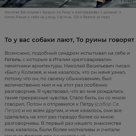
Николай Васильевич бродил по Риму и разговаривал с домами. А
потом бежал к себе на улицу Сестина, 125 и брался за перо
То у вас собаки лают, То руины говорят
Возможно, подобный синдром испытывал на себе и
Гоголь
, с которым в Италии «разговаривали»
памятники архитектуры. Николай Васильевич писал:
«Был у Колизея, и мне казалось, что он меня узнал,
потому что он, по своему обыкновению, был
величественно мил и на этот раз особенно
разговорчив. Я чувствовал, что во мне рождались
такие прекрасные чувства. Стало быть, он со мною
говорил. Потом я отправился к Петру (
собор Св.
Петра
) и ко всем другим, и мне казалось, они все
сделались на этот раз гораздо более со мною
разговорчивы. В первый раз нашего знакомства
они, казалось, были более молчаливы и считали
меня за форестьера (
иностранца
)…»