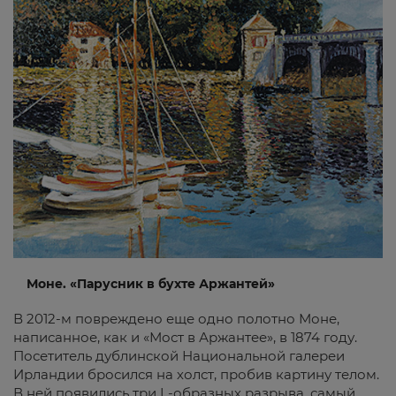
Моне. «Парусник в бухте Аржантей»
В 2012-м повреждено еще одно полотно Моне,
написанное, как и «Мост в Аржантее», в 1874 году.
Посетитель дублинской Национальной галереи
Ирландии бросился на холст, пробив картину телом.
В ней появились три L-образных разрыва, самый