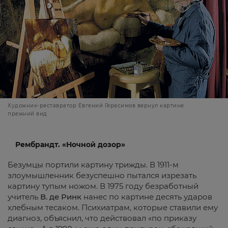
Художник-реставратор Евгений Герасимов вернул картине
прежний вид
Рембрандт. «Ночной дозор»
Безумцы портили картину трижды. В 1911-м
злоумышленник безуспешно пытался изрезать
картину тупым ножом. В 1975 году безработный
учитель
В. де Ринк
нанес по картине десять ударов
хлебным тесаком. Психиатрам, которые ставили ему
диагноз, объяснил, что действовал «по приказу