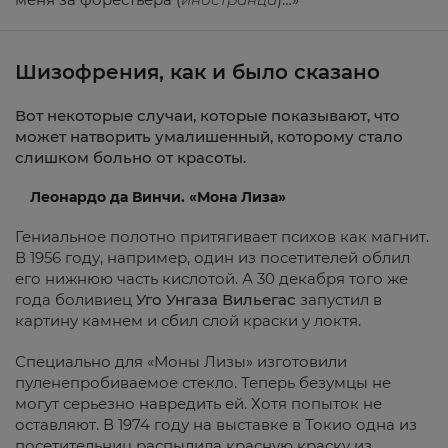
Шизофрения, как и было сказано
Вот некоторые случаи, которые показывают, что
может натворить умалишенный, которому стало
слишком больно от красоты.
Леонардо да Винчи. «Мона Лиза»
Гениальное полотно притягивает психов как магнит.
В 1956 году, например, один из посетителей облил
его нижнюю часть кислотой. А 30 декабря того же
года боливиец
Уго
Унгаза Вильегас
запустил в
картину камнем и сбил слой краски у локтя.
Специально для «Моны Лизы» изготовили
пуленепробиваемое стекло. Теперь безумцы не
могут серьезно навредить ей. Хотя попыток не
оставляют. В 1974 году на выставке в Токио одна из
посетительниц распылила красную краску из