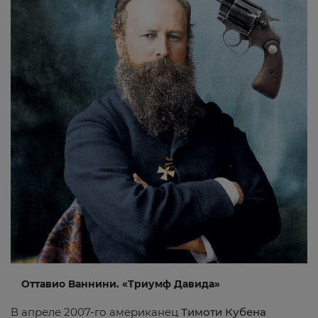
Оттавио Ваннини. «Триумф Давида»
В апреле 2007-го американец
Тимоти Кубена