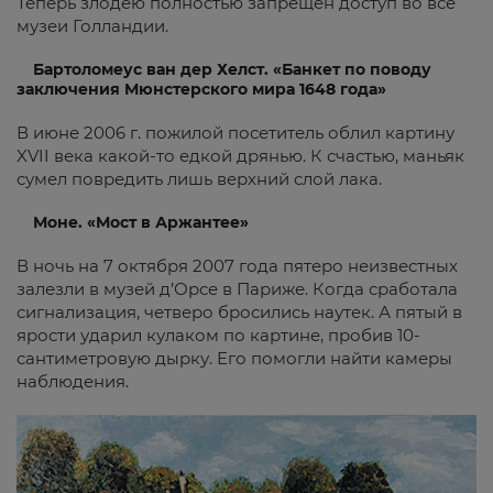
Теперь злодею полностью запрещен доступ во все
музеи Голландии.
Бартоломеус ван дер Хелст. «Банкет по поводу
заключения Мюнстерского мира 1648 года»
В июне 2006 г. пожилой посетитель облил картину
XVII века какой-то едкой дрянью. К счастью, маньяк
сумел повредить лишь верхний слой лака.
Моне. «Мост в Аржантее»
В ночь на 7 октября 2007 года пятеро неизвестных
залезли в музей д’Орсе в Париже. Когда сработала
сигнализация, четверо бросились наутек. А пятый в
ярости ударил кулаком по картине, пробив 10-
сантиметровую дырку. Его помогли найти камеры
наблюдения.