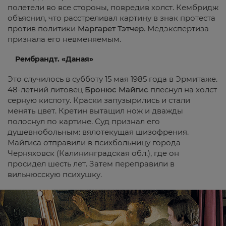
полетели во все стороны, повредив холст. Кембридж
объяснил, что расстреливал картину в знак протеста
против политики
Маргарет Тэтчер
. Медэкспертиза
признала его невменяемым.
Рембрандт. «Даная»
Это случилось в субботу 15 мая 1985 года в Эрмитаже.
48-летний литовец
Бронюс Майгис
плеснул на холст
серную кислоту. Краски запузырились и стали
менять цвет. Кретин вытащил нож и дважды
полоснул по картине. Суд признал его
душевнобольным: вялотекущая шизофрения.
Майгиса отправили в психбольницу города
Черняховск (Калининградская обл.), где он
просидел шесть лет. Затем переправили в
вильнюсскую психушку.