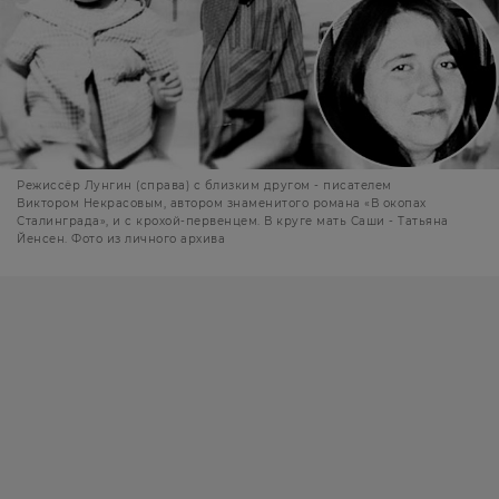
Режиссёр Лунгин (справа) с близким другом - писателем
Виктором Некрасовым, автором знаменитого романа «В окопах
Сталинграда», и с крохой-первенцем. В круге мать Саши - Татьяна
Йенсен. Фото из личного архива