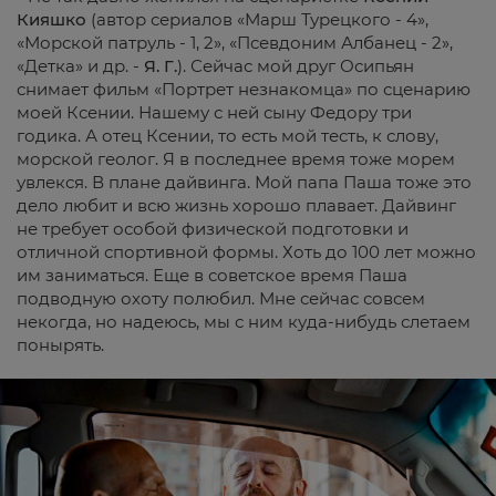
Кияшко
(автор сериалов «Марш Турецкого - 4»,
«Морской патруль - 1, 2», «Псевдоним Албанец - 2»,
«Детка» и др. -
Я.
Г.
). Сейчас мой друг Осипьян
снимает фильм «Портрет незнакомца» по сценарию
моей Ксении. Нашему с ней сыну Федору три
годика. А отец Ксении, то есть мой тесть, к слову,
морской геолог. Я в последнее время тоже морем
увлекся. В плане дайвинга. Мой папа Паша тоже это
дело любит и всю жизнь хорошо плавает. Дайвинг
не требует особой физической подготовки и
отличной спортивной формы. Хоть до 100 лет можно
им заниматься. Еще в советское время Паша
подводную охоту полюбил. Мне сейчас совсем
некогда, но надеюсь, мы с ним куда-нибудь слетаем
понырять.