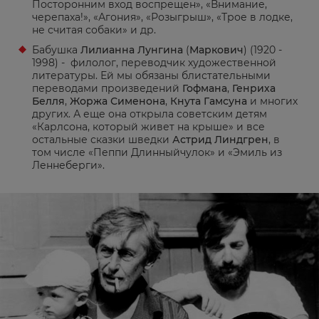
Посторонним вход воспрещен», «Внимание,
черепаха!», «Агония», «Розыгрыш», «Трое в лодке,
не считая собаки» и др.
Бабушка
Лилианна Лунгина
(
Маркович
) (1920 -
1998) - филолог, переводчик художественной
литературы. Ей мы обязаны блистательными
переводами произведений
Гофмана
,
Генриха
Белля
,
Жоржа Сименона
,
Кнута Гамсуна
и многих
других. А еще она открыла советским детям
«Карлсона, который живет на крыше» и все
остальные сказки шведки
Астрид Линдгрен
, в
том числе «Пеппи Длинныйчулок» и «Эмиль из
Леннеберги».