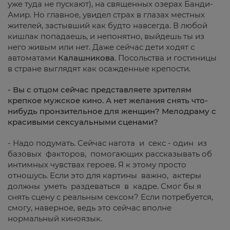
уже туда не пускают), на священных озерах Банди-
Амир. Но главное, увидел страх в глазах местных
жителей, застывший как будто навсегда. В любой
кишлак попадаешь, и непонятно, выйдешь ты из
него живым или нет. Даже сейчас дети ходят с
автоматами
Калашникова
. Посольства и гостиницы
в стране выглядят как осажденные крепости.
- Вы с отцом сейчас представляете зрителям
крепкое мужское кино. А нет желания снять что-
нибудь пронзительное для женщин? Мелодраму с
красивыми сексуальными сценами?
- Надо подумать. Сейчас нагота и секс - один из
базовых факторов, помогающих рассказывать об
интимных чувствах героев. Я к этому просто
отношусь. Если это для картины важно, актеры
должны уметь раздеваться в кадре. Смог бы я
снять сцену с реальным сексом? Если потребуется,
смогу, наверное, ведь это сейчас вполне
нормальный киноязык.