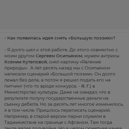
- Как появилась идея снять «Большую поэзию»?
- Я долго шел к этой работе. До этого совместно с
моим другом
Сергеем Осипьяном
, мужем актрисы
Ксении Кутеповой
, снял картину «Явление
природы». А лет десять назад мы с Осипьяном
написали сценарий «Большой поэзии». Он долго
лежал без дела, а потом я решил подать его на
питчинг (что-то вроде конкурса. -
Я.
Г.
) в
Министерство культуры. Даже не ожидал, что в
результате получу государственные деньги на
съемку дебюта. Но за десять лет многое изменилось,
я в том числе. Пришлось переписать сценарий.
Например, в старой версии парни служили в
Таджикистане на границе с Афганом. Там тогда
текла вялая полувойна. Но в целом сюжетная канва