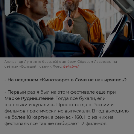
Александр Лунгин (с бородой) с актёром Фёдором Лавровым на
съёмках «Большой поэзии». Фото:
фейсбук*
- На недавнем «Кинотавре» в Сочи не нанырялись?
- Первый раз я был на этом фестивале еще при
Марке Рудинштейне
. Тогда все бухали, ели
шашлыки и купались. Просто тогда в России и
фильмов практически не выпускали. В год выходило
не более 18 картин, а сейчас - 160. Но из них на
фестиваль все так же выбирают 12 фильмов.