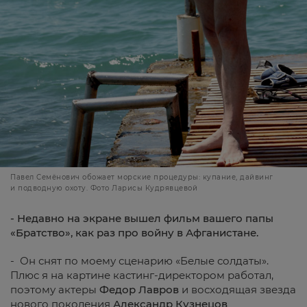
Павел Семёнович обожает морские процедуры: купание, дайвинг
и подводную охоту. Фото Ларисы Кудрявцевой
- Недавно на экране вышел фильм вашего папы
«Братство», как раз про войну в Афганистане.
- Он снят по моему сценарию «Белые солдаты».
Плюс я на картине кастинг-директором работал,
поэтому актеры
Федор Лавров
и восходящая звезда
нового поколения
Александр Кузнецов