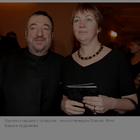
Лунгин-старший с супругой - искусствоведом Еленой. Фото
Бориса Кудрявова