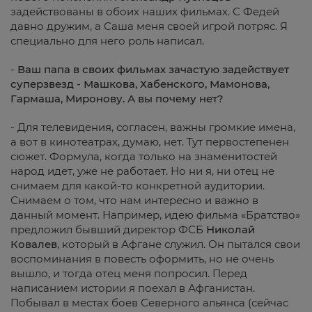
задействованы в обоих наших фильмах. С Федей
давно дружим, а Саша меня своей игрой потряс. Я
специально для него роль написал.
-
Ваш папа в своих фильмах зачастую задействует
суперзвезд - Машкова, Хабенского, Мамонова,
Гармаша, Миронову. А вы почему нет?
- Для телевидения, согласен, важны громкие имена,
а вот в кинотеатрах, думаю, нет. Тут первостепенен
сюжет. Формула, когда только на знаменитостей
народ идет, уже не работает. Но ни я, ни отец не
снимаем для какой-то конкретной аудитории.
Снимаем о том, что нам интересно и важно в
данный момент. Например, идею фильма «Братство»
предложил бывший директор ФСБ
Николай
Ковалев
, который в Афгане служил. Он пытался свои
воспоминания в повесть оформить, но не очень
вышло, и тогда отец меня попросил. Перед
написанием истории я поехал в Афганистан.
Побывал в местах боев Северного альянса (сейчас