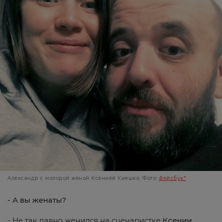
Александр с молодой женой Ксенией Кияшко. Фото:
фейсбук*
- А вы женаты?
- Не так давно женился на сценаристке
Ксении