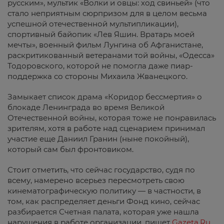
русским», мультик «Волки и овцы: ход свиньей» (что
стало неприятным сюрпризом для в целом весьма
успешной отечественной мультипликации),
спортивный байопик «Лев Яшин. Вратарь моей
мечты», военный фильм Лунгина об Афганистане,
раскритикованный ветеранами той войны, «Одесса»
Тодоровского, которой не помогла даже пиар-
поддержка со стороны Михаила Жванецкого.
Замыкает список драма «Коридор бессмертия» о
блокаде Ленинграда во время Великой
Отечественной войны, которая тоже не понравилась
зрителям, хотя в работе над сценарием принимал
участие еще Даниил Гранин (ныне покойный),
который сам был фронтовиком.
Стоит отметить, что сейчас государство, судя по
всему, намерено всерьез пересмотреть свою
кинематографическую политику — в частности, в
том, как распределяет деньги Фонд кино, сейчас
разбирается Счетная палата, которая уже нашла
нарушения в работе организации, пишет
Gazeta.Ru
.