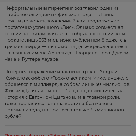
Неформальный антирейтинг возглавил один из
наиболее ожидаемых фильмов года — «Тайна
печати дракона», заявленный как продолжение
достаточно успешного «Вия». Однако совместная
российско-китайская лента собрала в российском
прокате лишь 363 миллиона рублей при бюджете в
три миллиарда — не помогли даже красовавшиеся
на афишах имена Арнольда Шварценеггера, Джеки
Чана и Рутгера Хауэра.
Потерпел поражение и такой мэтр, как Андрей
Кончаловский: его «Грех» о великом Микеланджело
обошелся в миллиард, а собрал лишь 50 миллионов.
Фильм «Девятая», многообещающая мистическая
история с Евгением Цыгановым в главной роли,
тоже провалился: стоила картина без малого
полмиллиарда, но принесла только 55 миллионов
рублей.
Премьера фильма «Тобол»: Марина Зудина