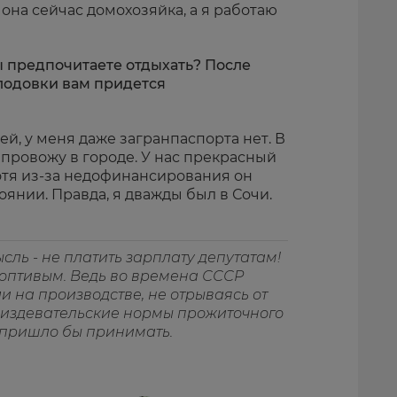
о она сейчас домохозяйка, а я работаю
вы предпочитаете отдыхать? После
лодовки вам придется
цей, у меня даже загранпаспорта нет. В
провожу в городе. У нас прекрасный
отя из-за недофинансирования он
оянии. Правда, я дважды был в Сочи.
ысль
-
не платить зарплату депутатам!
роптивым. Ведь во времена СССР
 на производстве, не отрываясь от
а издевательские нормы прожиточного
 пришло бы принимать.