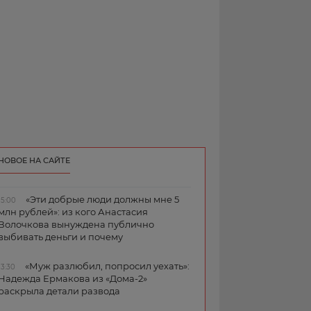
НОВОЕ НА САЙТЕ
«Эти добрые люди должны мне 5
15:00
млн рублей»: из кого Анастасия
Волочкова вынуждена публично
выбивать деньги и почему
«Муж разлюбил, попросил уехать»:
13:30
Надежда Ермакова из «Дома-2»
раскрыла детали развода