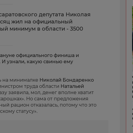
саратовского депутата Николая
есяц жил на официальный
й минимум в области - 3500
кануне официального финиша и
 И узнали
,
какую свинью ему
ь на минималке
Николай Бондаренко
инистром труда области
Натальей
лазу заявила, мол, денег вполне хватит
карошках». Но сама от предложения
ый рацион отказалась, потому что это
скому статусу».