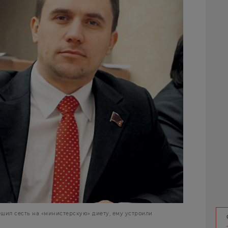
шил сесть на «министерскую» диету, ему устроили