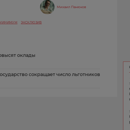
Михаил Панюков
 МИНИМУМ
ЭКСКЛЮЗИВ
овысят оклады
государство сокращает число льготников