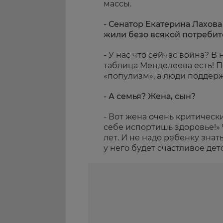
массы.
- Сенатор Екатерина Лахова
жили безо всякой потребит
- У нас что сейчас война? В
таблица Менделеева есть! 
«популизм», а люди поддер
- А семья? Жена, сын?
- Вот жена очень критически
себе испортишь здоровье!» 
лет. И не надо ребенку знат
у него будет счастливое дет