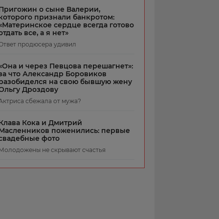
Пригожин о сыне Валерии,
которого признали банкротом:
«Материнское сердце всегда готово
отдать все, а я нет»
Ответ продюсера удивил
«Она и через Певцова перешагнет»:
за что Александр Боровиков
разобиделся на свою бывшую жену
Ольгу Дроздову
Актриса сбежала от мужа?
Клава Кока и Дмитрий
Масленников поженились: первые
свадебные фото
Молодожены не скрывают счастья