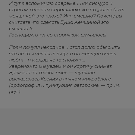
И тут я вспоминаю современный дискурс и
строгим голосом спрашиваю: «а что ,разве быть
женщиной-это плохо? Или смешно? Почему вы
считаете что сделать Буша женщиной это
смешно?».
Господи,что тут со старичком случилось!
Прям почуял неладное и стал долго объяснять
что не то имелось в виду, и он женщин очень
любит... и мол,вы не так поняли...
Уверена,что мы уедем и он картину снимет.
Времена-то тревожные», — шутливо
высказалась Ксения в личном микроблоге
(орфография и пунктуация авторские. — прим.
ред.).