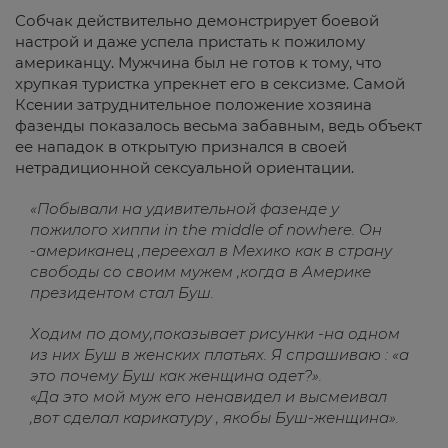
Собчак действительно демонстрирует боевой
настрой и даже успела пристать к пожилому
американцу. Мужчина был не готов к тому, что
хрупкая туристка упрекнет его в сексизме. Самой
Ксении затруднительное положение хозяина
фазенды показалось весьма забавным, ведь объект
ее нападок в открытую признался в своей
нетрадиционной сексуальной ориентации.
«Побывали на удивительной фазенде у
пожилого хиппи in the middle of nowhere. Он
-американец ,переехал в Мехико как в страну
свободы со своим мужем ,когда в Америке
президентом стал Буш.
Ходим по дому,показывает рисунки -на одном
из них Буш в женских платьях. Я спрашиваю : «а
это почему Буш как женщина одет?».
«Да это мой муж его ненавидел и высмеивал
,вот сделал карикатуру , якобы Буш-женщина».