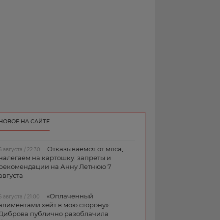
НОВОЕ НА САЙТЕ
Отказываемся от мяса,
6 августа / 22:30
налегаем на картошку: запреты и
рекомендации на Анну Летнюю 7
августа
«Оплаченный
6 августа / 21:00
алиментами хейт в мою сторону»:
Диброва публично разоблачила