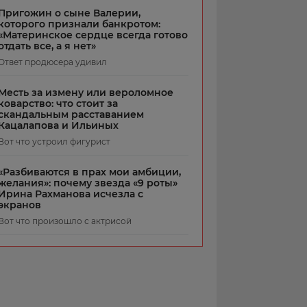
Пригожин о сыне Валерии,
которого признали банкротом:
«Материнское сердце всегда готово
отдать все, а я нет»
Ответ продюсера удивил
Месть за измену или вероломное
коварство: что стоит за
скандальным расставанием
Кацалапова и Ильиных
Вот что устроил фигурист
«Разбиваются в прах мои амбиции,
желания»: почему звезда «9 роты»
Ирина Рахманова исчезла с
экранов
Вот что произошло с актрисой