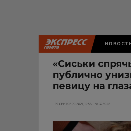
НОВОСТ
«Сиськи спрячь
публично униз
певицу на глаз
19 СЕНТЯБРЯ 2021, 12:56
325045