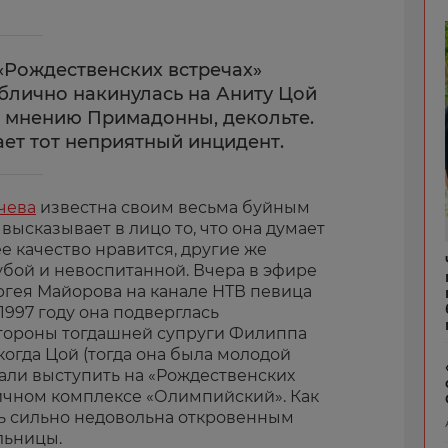
 «Рождественских встречах»
блично накинулась на Аниту Цой
о мнению Примадонны, декольте.
ает тот неприятный инцидент.
чева
известна своим весьма буйным
высказывает в лицо то, что она думает
ее качество нравится, другие же
убой и невоспитанной. Вчера в эфире
гея Майорова на канале НТВ певица
1997 году она подверглась
тороны тогдашней супруги Филиппа
когда Цой (тогда она была молодой
ли выступить на «Рождественских
личном комплексе «Олимпийский». Как
сь сильно недовольна откровенным
льницы.