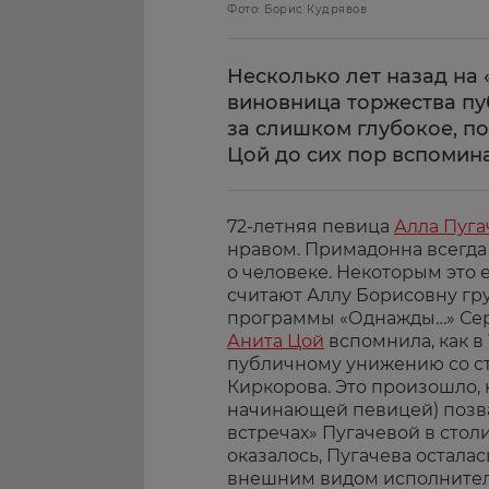
Фото: Борис Кудрявов
Несколько лет назад на
виновница торжества пу
за слишком глубокое, п
Цой до сих пор вспомин
72-летняя певица
Алла Пуга
нравом. Примадонна всегда 
о человеке. Некоторым это 
считают Аллу Борисовну гр
программы «Однажды…» Сер
Анита Цой
вспомнила, как в 
публичному унижению со с
Киркорова. Это произошло, 
начинающей певицей) позва
встречах» Пугачевой в сто
оказалось, Пугачева остала
внешним видом исполните