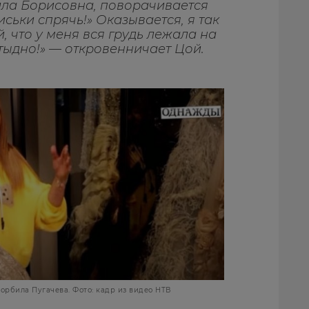
лла Борисовна, поворачивается
сиськи спрячь!» Оказывается, я так
, что у меня вся грудь лежала на
стыдно!» — откровенничает Цой.
корбила Пугачева. Фото: кадр из видео НТВ