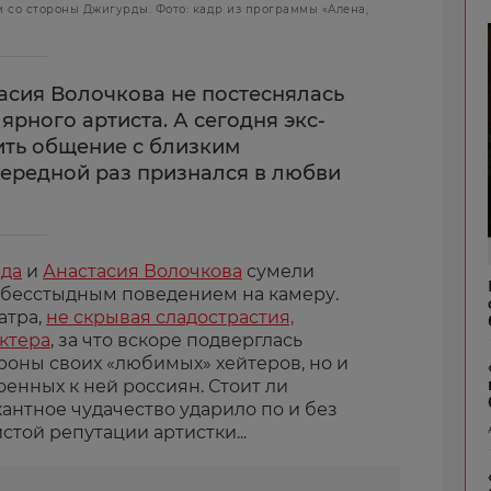
 со стороны Джигурды. Фото: кадр из программы «Алена,
тасия Волочкова не постеснялась
ярного артиста. А сегодня экс-
ть общение с близким
чередной раз признался в любви
рда
и
Анастасия Волочкова
сумели
 бесстыдным поведением на камеру.
атра,
не скрывая сладострастия,
ктера
, за что вскоре подверглась
роны своих «любимых» хейтеров, но и
енных к ней россиян. Стоит ли
кантное чудачество ударило по и без
стой репутации артистки...