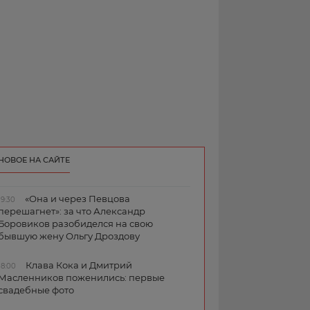
НОВОЕ НА САЙТЕ
«Она и через Певцова
19:30
перешагнет»: за что Александр
Боровиков разобиделся на свою
бывшую жену Ольгу Дроздову
Клава Кока и Дмитрий
18:00
Масленников поженились: первые
свадебные фото