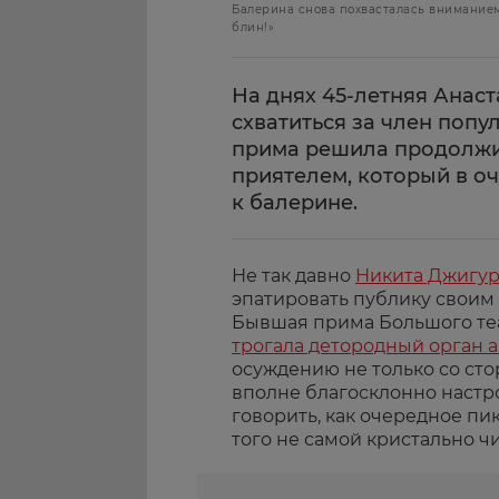
Балерина снова похвасталась вниманием
блин!»
На днях 45-летняя Анас
схватиться за член попул
прима решила продолжи
приятелем, который в о
к балерине.
Не так давно
Никита Джигу
эпатировать публику своим
Бывшая прима Большого те
трогала детородный орган а
осуждению не только со сто
вполне благосклонно настро
говорить, как очередное пи
того не самой кристально чи