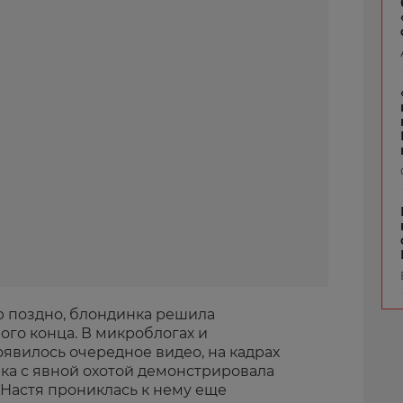
ю поздно, блондинка решила
ого конца. В микроблогах и
явилось очередное видео, на кадрах
чка с явной охотой демонстрировала
 Настя прониклась к нему еще