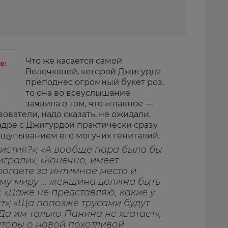
Что же касается самой
е:
Волочковой, которой Джигурда
преподнес огромный букет роз,
то она во всеуслышание
заявила о том, что «главное —
ователи, надо сказать, не ожидали,
адре с Джигурдой практически сразу
 ощупыванием его могучих гениталий.
истия?»; «А вообще пара была бы
грали»; «Конечно, имеет
рогаете за интимное место и
ему миру … женщина должна быть
 «Даже не представляю, какие у
т»; «Ща попозже трусами будут
Да им только Панина не хватает»,
торы о новой похотливой