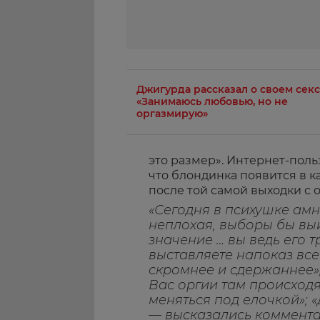
Джигурда рассказал о своем секс
«Занимаюсь любовью, но не
оргазмирую»
это размер». Интернет-польз
что блондинка появится в к
после той самой выходки с
«Сегодня в психушке амн
неплохая, выборы бы выи
значение … вы ведь его т
выставляете напоказ вс
скромнее и сдержаннее»;
Вас оргии там происходя
меняться под елочкой»; «
— высказались коммента