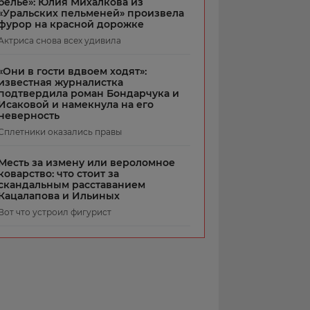
белье»: Юлия Михалкова из
«Уральских пельменей» произвела
фурор на красной дорожке
Актриса снова всех удивила
«Они в гости вдвоем ходят»:
известная журналистка
подтвердила роман Бондарчука и
Исаковой и намекнула на его
неверность
Сплетники оказались правы
Месть за измену или вероломное
коварство: что стоит за
скандальным расставанием
Кацалапова и Ильиных
Вот что устроил фигурист