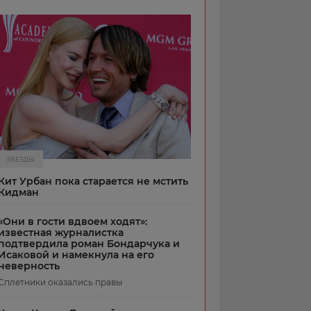
ЗВЕЗДЫ
Кит Урбан пока старается не мстить
Кидман
«Они в гости вдвоем ходят»:
известная журналистка
подтвердила роман Бондарчука и
Исаковой и намекнула на его
неверность
Сплетники оказались правы