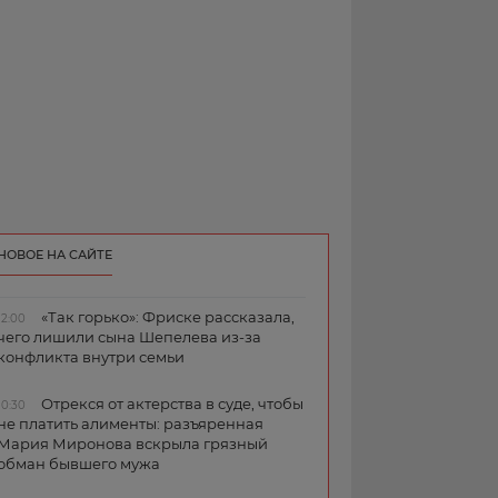
НОВОЕ НА САЙТЕ
«Так горько»: Фриске рассказала,
12:00
чего лишили сына Шепелева из-за
конфликта внутри семьи
Отрекся от актерства в суде, чтобы
10:30
не платить алименты: разъяренная
Мария Миронова вскрыла грязный
обман бывшего мужа