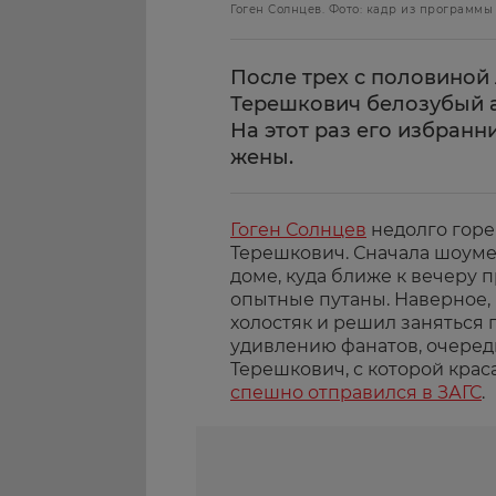
Гоген Солнцев. Фото: кадр из программы 
После трех с половиной
Терешкович белозубый а
На этот раз его избранн
жены.
Гоген Солнцев
недолго горе
Терешкович. Сначала шоуме
доме, куда ближе к вечеру 
опытные путаны. Наверное,
холостяк и решил заняться 
удивлению фанатов, очеред
Терешкович, с которой крас
спешно отправился в ЗАГС
.