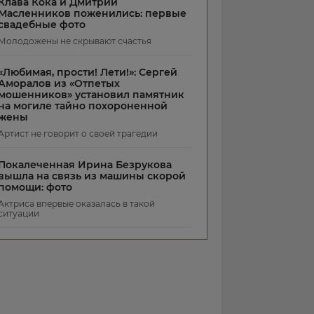
Клава Кока и Дмитрий
Масленников поженились: первые
свадебные фото
Молодожены не скрывают счастья
«Любимая, прости! Лети!»: Сергей
Аморалов из «Отпетых
мошенников» установил памятник
на могиле тайно похороненной
жены
Артист не говорит о своей трагедии
Покалеченная Ирина Безрукова
вышла на связь из машины скорой
помощи: фото
Актриса впервые оказалась в такой
ситуации