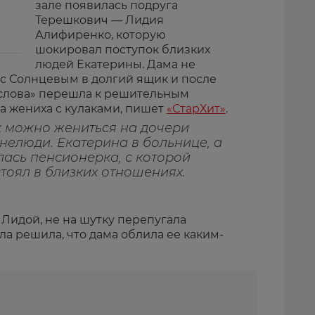
зале появилась подруга
Терешкович — Лидия
Алифиренко, которую
шокировал поступок близких
людей Екатерины. Дама не
 с Солнцевым в долгий ящик и после
 слова» перешла к решительным
а жениха с кулаками, пишет
«СтарХит»
.
к можно жениться на дочери
нелюди. Екатерина в больнице, а
лась пенсионерка, с которой
стоял в близких отношениях.
 Лидой, не на шутку перепугала
ла решила, что дама облила ее каким-