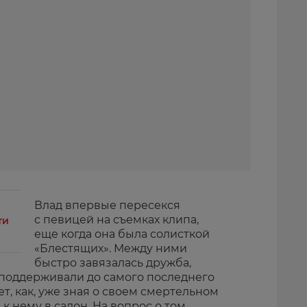
Влад впервые пересекся
с певицей на съемках клипа,
ти
еще когда она была солисткой
«Блестящих». Между ними
быстро завязалась дружба,
поддерживали до самого последнего
т, как, уже зная о своем смертельном
к нему в салон. На вопрос о том,