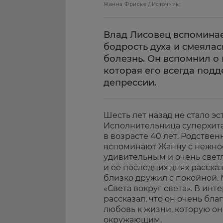
Жанна Фриске / Источник:
Влад Лисовец вспоминае
бодрость духа и смеялас
болезнь. Он вспомнил о
которая его всегда подд
депрессии.
Шесть лет назад не стало 
Исполнительница суперхита
в возрасте 40 лет. Родствен
вспоминают Жанну с нежнос
удивительным и очень свет
и ее последних днях расска
близко дружил с покойной.
«Света вокруг света». В ин
рассказал, что он очень бл
любовь к жизни, которую он
окружающим.