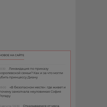
НОВОЕ НА САЙТЕ
Ликвидация по приказу
10:30
королевской семьи? Как и за что могли
убить принцессу Диану
«В безопасном месте»: где живет и
09:00
почему замолчала неуловимая София
Ротару
Отказываемся от мяса,
6 августа / 22:30