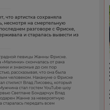
т, что артистка сохраняла
ь, несмотря на смертельную
 последнем разговоре с Фриске,
ерживала и старалась вывести из
эстрадной певицы Жанны Фриске.
 «Малинки» скончалась от рака
ники и знакомые до сих пор
тью, рассказывая, что она была
лым человеком. Накануне о Фриске
зал стилист Влад Лисовец, который
 Мужчина стал гостем YouTube-шоу
тервью Светлане Бондарчук Влад
агодарен Жанне за невероятную
а старалась передать всем