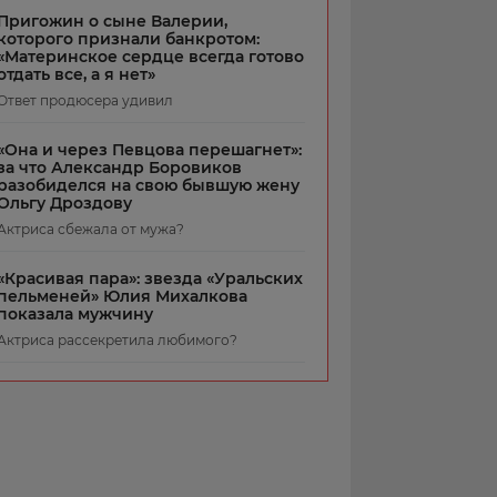
Пригожин о сыне Валерии,
которого признали банкротом:
«Материнское сердце всегда готово
отдать все, а я нет»
Ответ продюсера удивил
«Она и через Певцова перешагнет»:
за что Александр Боровиков
разобиделся на свою бывшую жену
Ольгу Дроздову
Актриса сбежала от мужа?
«Красивая пара»: звезда «Уральских
пельменей» Юлия Михалкова
показала мужчину
Актриса рассекретила любимого?