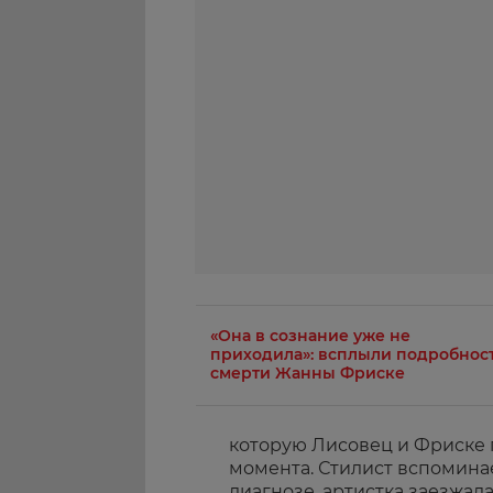
«Она в сознание уже не
приходила»: всплыли подробнос
смерти Жанны Фриске
которую Лисовец и Фриске 
момента. Стилист вспоминае
диагнозе, артистка заезжала 